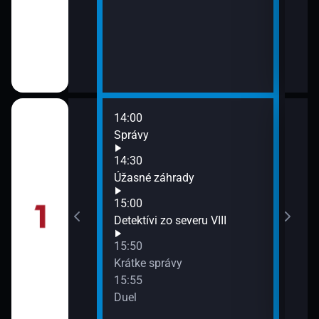
14:00
16:2
ehy s Katkou
Správy
Všad
17:0
14:30
Spr
Úžasné záhrady
17:5
 (3)
15:00
Góly
Detektívi zo severu VIII
15:50
Krátke správy
15:55
Duel