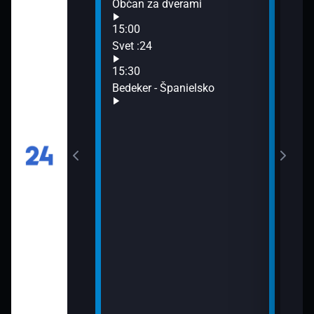
och
Občan za dverami
Fran
15:00
16:5
Svet :24
Poča
17:0
15:30
Sprá
Bedeker - Španielsko
17:5
Góly