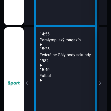
14:55
17:3
Paralympijský magazín
Futb
MON
15:25
17:5
Federálne Góly-body-sekundy
Atle
1982
roko
15:40
Futbal