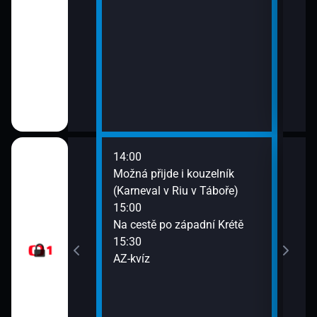
14:00
16:0
va Oplustila
Možná přijde i kouzelník
Udál
(Karneval v Riu v Táboře)
16:2
 naděje (6)
15:00
Kde
Na cestě po západní Krétě
16:5
15:30
Udál
AZ-kvíz
17:0
Udál
17:5
Bran