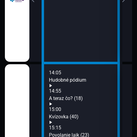
14:05
16:0
a (16)
Hudobné pódium
Moja
16:3
14:55
Svät
rdenstva
A teraz čo? (18)
17:0
15:00
Ruž
4)
Kvízovka (40)
17:3
Z p
15:15
17:4
Povolanie laik (23)