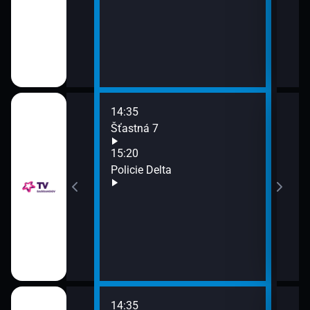
14:35
16:0
Šťastná 7
Pop
16:5
15:20
Naše
Policie Delta
16:5
Jak 
17:4
Co b
14:35
16:2