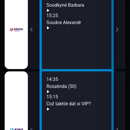
rbara
Soudkyně Barbara
Zách
17:1
15:25
Česk
ndr
Soudce Alexandr
14:35
16:0
ky (39)
Rosalinda (50)
Co b
eye 
15:15
16:1
Což takhle dát si VIP?
Kurň
17:2
Pokl