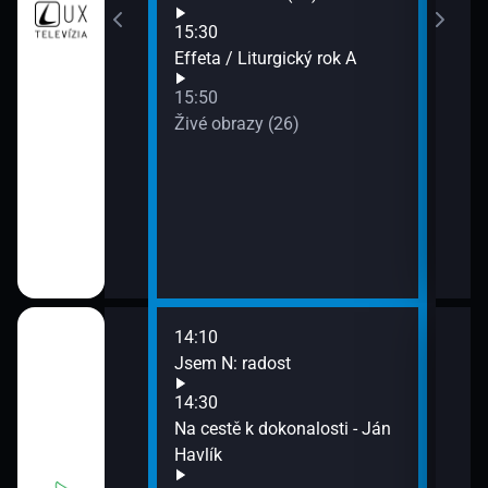
Svät
15:30
Effeta / Liturgický rok A
15:50
Živé obrazy (26)
14:10
16:0
Jsem N: radost
Sedm
16:0
14:30
Příb
svět
Na cestě k dokonalosti - Ján
16:1
Havlík
Noel