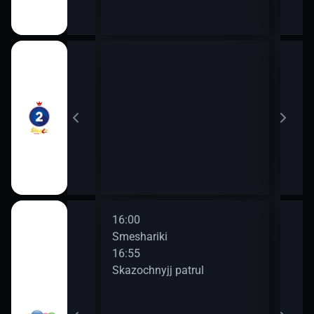
18:0
20:0
16:00
18:0
toforovykh
Smeshariki
Spok
16:55
18:1
Skazochnyjj patrul
Oran
ved
19:2
Fiks