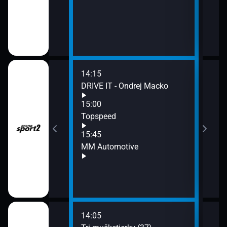
14:15
16:3
ve
DRIVE IT - Ondrej Macko
Mart
16:4
15:00
END
e
Topspeed
17:0
15:45
SV 
MM Automotive
Fort
ín
14:05
16:1