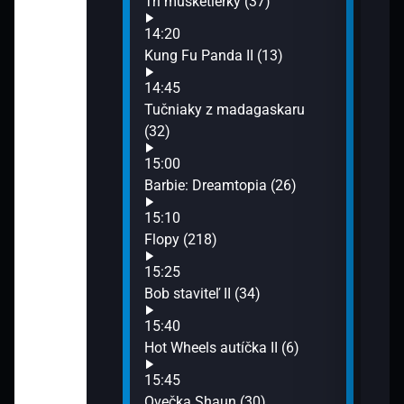
 (29)
Tri mušketierky (37)
Poži
16:2
14:20
Flop
ie s TintiLinti
Kung Fu Panda II (13)
17:1
14:45
Máša
Tučniaky z madagaskaru
17:2
(32)
Tomá
17:3
15:00
Tuč
rmer (10)
Barbie: Dreamtopia (26)
(33)
15:10
17:5
Baltazára V (5)
Flopy (218)
Mojo
15:25
ď VIII (159)
Bob staviteľ II (34)
15:40
lia II (8)
Hot Wheels autíčka II (6)
15:45
I (33)
Ovečka Shaun (30)