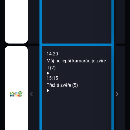
14:20
16:1
1)
Můj nejlepší kamarád je zvíře
Kraj
II (2)
17:0
Tábo
kamarád je zvíře
15:15
Přežití zvěře (5)