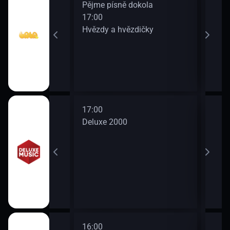
zdičky
Pějme písně dokola
Pějm
17:00
19:0
Hvězdy a hvězdičky
Spív
dina
17:00
Deluxe 2000
16:00
18:0