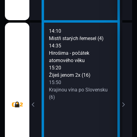
14:10
16:2
ěhů českých
Mistři starých řemesel (4)
S ku
ch i neznámých
14:35
(Bali
Hirošima - počátek
17:1
atomového věku
Hran
v. války
15:20
17:4
erových zásob
Žiješ jenom 2x (16)
Post
15:50
očim
Krajinou vína po Slovensku
17:5
uřích
(6)
Zpr
jazy