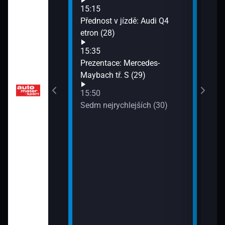
Merc
ktromobilů:
15:15
17:4
 LR (24)
Přednost v jízdě: Audi Q4
Petr
etron (28)
(35)
15:35
17:5
Prezentace: Mercedes-
Test
Maybach tř. S (29)
soub
15:50
Sedm nejrychlejších (30)