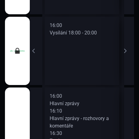
16:00
18:0
0 - 18:00
Vysílání 18:00 - 20:00
Vysí
16:00
18:0
Hlavní zprávy
Zpr
16:10
18:0
diožurnál
Hlavní zprávy - rozhovory a
Veče
komentáře
18:3
16:30
Zpr