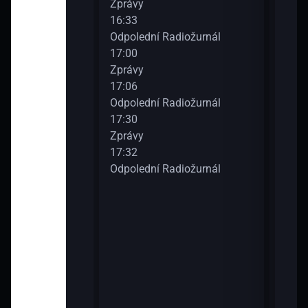
Zprávy
18:3
diožurnál
16:33
Veče
Odpolední Radiožurnál
18:3
17:00
Vino
Zprávy
19:0
 Radiožurnálu
17:06
Zpr
Odpolední Radiožurnál
19:0
17:30
Veče
Zprávy
19:3
diožurnál
17:32
Zpr
Odpolední Radiožurnál
19:3
Veče