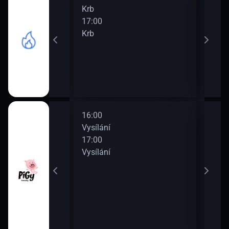
Krb
Krb
17:00
19:0
Krb
Krb
16:00
18:0
Vysílání
Vysí
17:00
19:0
Vysílání
Vysí