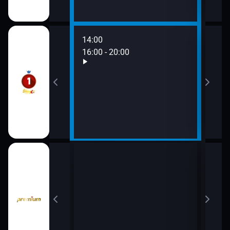
14:00
16:00 - 20:00
18:0
20:0