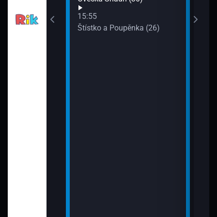
15:55
 VI (3)
Štístko a Poupěnka (26)
(8)