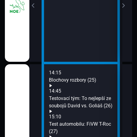
16:4
Na s
17:0
Lett
17:4
Modl
17:4
Přej
14:15
16:0
 Alfa Romeo
Blochovy rozbory (25)
Uměn
d’El
14:45
16:3
Testovací tým: To nejlepší ze
Pokl
Alpine A110 (22)
soubojů David vs. Goliáš (26)
17:0
15:10
Pokl
ita zítřka (23)
Test automobilu: FiVW T-Roc
17:3
(27)
Jili