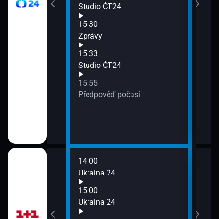
Studio ČT24
Poča
17:5
15:30
Bran
Zprávy
15:33
Studio ČT24
15:55
Předpověď počasí
T24
14:00
16:0
Ukraina 24
Ukra
17:0
15:00
Ukra
Ukraina 24