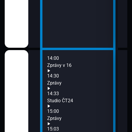
14:00
16:0
Zprávy v 16
Zpr
16:0
14:30
Stud
Zprávy
16:2
14:33
Inte
Studio ČT24
16:5
Udál
15:00
17:0
Zprávy
Udál
15:03
17:5