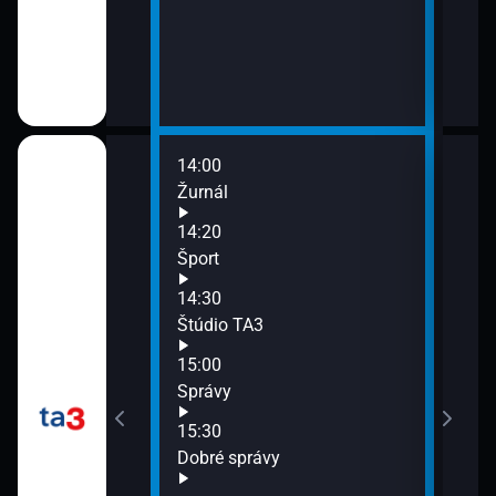
14:00
16:0
Žurnál
O t
16:3
14:20
Hlav
Šport
16:5
14:30
Špor
Štúdio TA3
17:1
Štúd
15:00
17:3
o TA3
Správy
Štúd
15:30
17:5
Dobré správy
Pozr