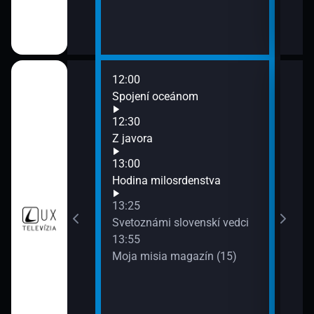
12:00
14:3
y
Spojení oceánom
Spol
12:30
5)
Z javora
13:00
Hodina milosrdenstva
13:25
Svetoznámi slovenskí vedci
13:55
Moja misia magazín (15)