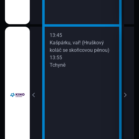
13:45
15:0
Kašpárku, vař! (Hruškový
Léto
koláč se skořicovou pěnou)
13:55
Tchyně