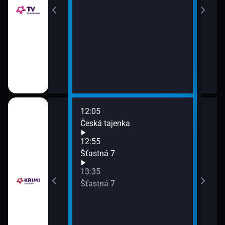
12:05
14:2
rrandova (10)
Česká tajenka
Šťas
15:0
12:55
Soud
d
Šťastná 7
13:35
Šťastná 7