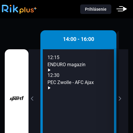
Prihlásenie
 - 14:00
14:00 - 16:00
12:15
14:3
ENDURO magazín
Auto
15:0
12:30
RZ P
rdam -
PEC Zwolle - AFC Ajax
Salz