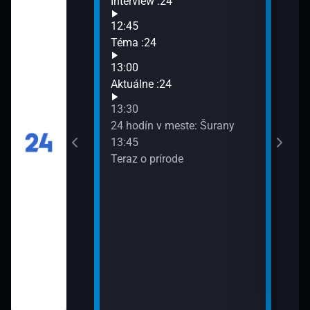
Interview :24
Sprá
14:3
12:45
Arch
ého: Izolácia
Téma :24
15:0
13:00
Aktu
Aktuálne :24
15:3
Cest
13:30
Kraj
stá - svetové
24 hodín v meste: Šurany
uenca
13:45
Teraz o prírode