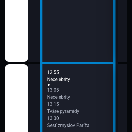
12:55
14:0
Necelebrity
Salt
15:0
13:05
Kaná
arpaty
Necelebrity
infú
13:15
Tváre pyramídy
tov
13:30
Šesť zmyslov Paríža