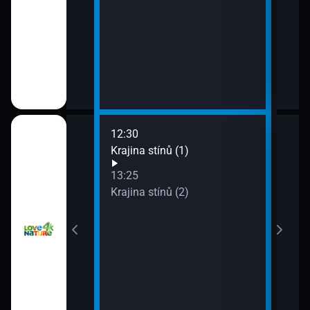
12:30
14:2
y z farmy (3)
Krajina stínů (1)
Kraj
15:1
13:25
Aust
y z farmy (4)
Krajina stínů (2)
honi
15:4
Aust
honi