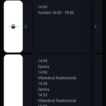
14:00
16:0
0 - 16:00
Vysílání 16:00 - 18:00
Vysí
14:00
16:0
Zprávy
Hlav
14:06
16:1
běr z hostů
Víkendový Radiožurnál
Víke
14:30
16:3
Zprávy
Zpr
14:32
16:3
Víkendový Radiožurnál
Víke