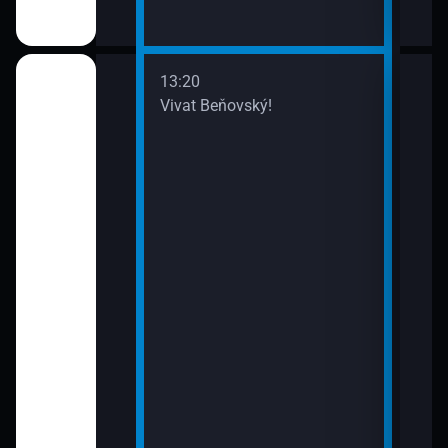
13:20
14:2
Vivat Beňovský!
Výle
15:5
Cest
ie: Poirot