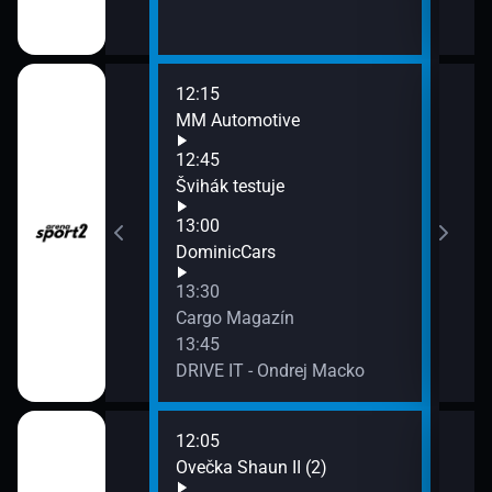
12:15
14:3
MM Automotive
1. F
Weis
12:45
ndrej Macko
Švihák testuje
13:00
a
DominicCars
13:30
Cargo Magazín
13:45
DRIVE IT - Ondrej Macko
12:05
14:1
lia II (16)
Ovečka Shaun II (2)
Esá 