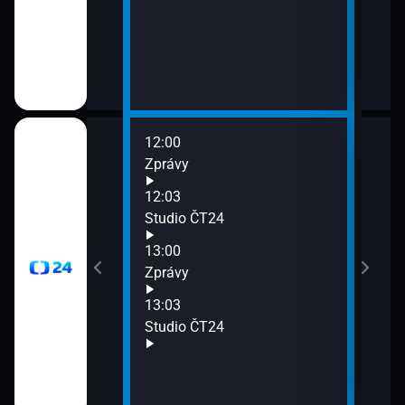
12:00
14:0
Zprávy
Zpr
14:0
12:03
Stud
Studio ČT24
15:0
13:00
Zpr
Zprávy
15:0
Stud
13:03
15:5
Studio ČT24
Před