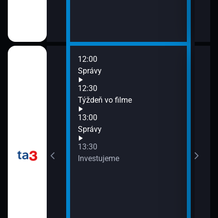
12:00
14:0
Správy
Žurn
14:3
12:30
O t
Týždeň vo filme
15:0
13:00
Spr
Financie+
Správy
15:3
Štúd
13:30
Investujeme