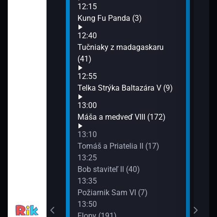
15:1
12:15
Ove
rmy (13)
Kung Fu Panda (3)
15:5
12:40
Všet
tíčka II (8)
Tučniaky z madagaskaru
(41)
12:55
Telka Strýka Baltazára V (9)
II (1)
13:00
Máša a medveď VIII (172)
k (8)
13:10
Tomáš a Priatelia II (17)
13:25
í miláčikovia II
Bob staviteľ II (40)
13:35
Požiarnik Sam VI (7)
13:50
Flopy (191)