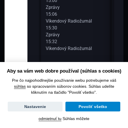
běr z hostů
15:00
17:0
Zprávy
Zpr
15:06
17:0
Víkendový Radiožurnál
Víke
15:30
17:3
diožurnál
Zprávy
Zpr
15:32
17:3
Víkendový Radiožurnál
Víke
diožurnál
Aby sa vám web dobre používal (súhlas s cookies)
Pre čo najpohodlnejšie používanie webu potrebujeme váš
súhlas
so spracovaním súborov cookies. Súhlas udelíte
kliknutím na tlačidlo "Povoliť všetko".
Zmena
Nastavenie
Povoliť všetko
dátumu
odmietnuť tu
Súhlas môžete