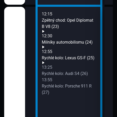
12:15
14:2
ory (20)
Zpětný chod: Opel Diplomat
Menz
B V8 (23)
závo
(28)
)
12:30
14:4
Milníky automobilismu (24)
Moov
22)
12:55
15:1
Rychlé kolo: Lexus GS-F (25)
Supe
Tesl
13:25
15:5
Rychlé kolo: Audi S4 (26)
Bloc
13:55
Rychlé kolo: Porsche 911 R
(27)