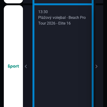
13:30
14:1
2026
Plážový volejbal - Beach Pro
Ošia
Tour 2026 - Elite 16
14:5
Futb