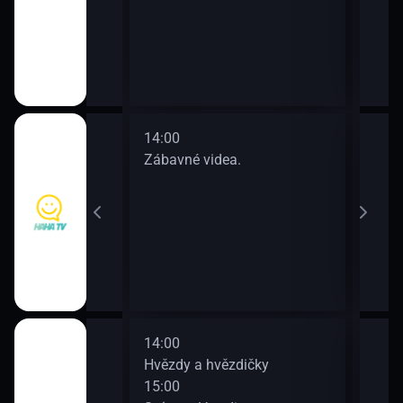
14:00
16:0
a.
Zábavné videa.
Zába
14:00
16:0
Hvězdy a hvězdičky
Pějm
15:00
17:0