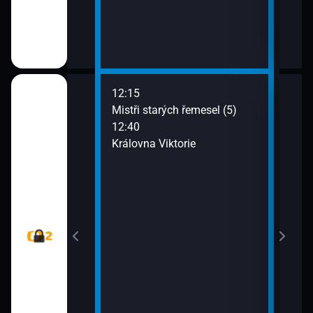
12:15
14:2
v Tsavu (1)
Mistři starých řemesel (5)
Star
12:40
15:1
Královna Viktorie
S ku
(Tur