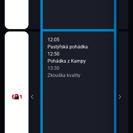
12:05
14:5
Pastýřská pohádka
Dobr
12:50
Pohádka z Kampy
13:30
Zkouška kvality