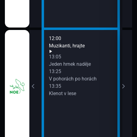
12:00
14:0
tba Sv. otce Lva
Muzikanti, hrajte
Zemř
13:05
Jeden hrnek naděje
í před kamerou
13:25
V pohorách po horách
13:35
Klenot v lese
muzeum