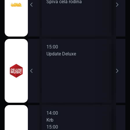
Spíva celá rodina
Hvěz
15:00
16:0
en
Update Deluxe
Hits
17:0
New 
14:00
16:0
Krb
Krb
15:00
17:0