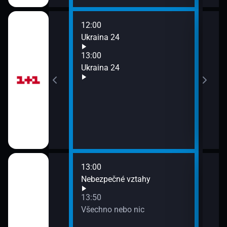
12:00
14:0
Ukraina 24
Ukra
15:0
13:00
Ukra
Ukraina 24
13:00
14:4
ětě Andrého Rieu
Nebezpečné vztahy
Vtip
15:4
13:50
Babi
Všechno nebo nic
oně