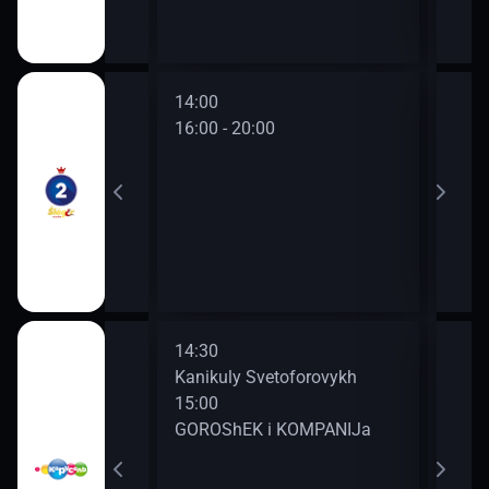
14:00
16:00 - 20:00
14:30
16:2
Kanikuly Svetoforovykh
Lunt
15:00
GOROShEK i KOMPANIJa
rakon