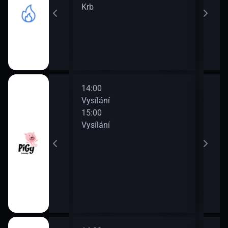
Krb
Krb
14:00
16:0
Vysílání
Vysí
15:00
17:0
Vysílání
Vysí