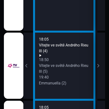
18:05
21:1
Vítejte ve světě Andrého Rieu
SeX
III (4)
21:5
Maz
18:50
Vítejte ve světě Andrého Rieu
III (5)
o!?
19:40
Emmanuella (2)
k večeři?
18:05
20:5