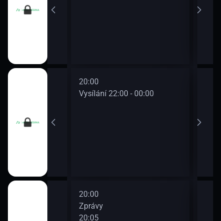
20:00
22:0
0 - 22:00
Vysílání 22:00 - 00:00
Vysí
20:00
22:0
Zprávy
Zpr
20:05
22:1