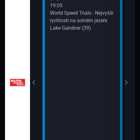
19:05
21:5
áži (33)
World Speed Trials - Nejvyšší
Auto
rychlosti na solném jezeře
Lake Gairdner (39)
é klenoty:
z SL600 (34)
 VW Golf 3 VR6
: To nejlepší ze
 vs. Goliáš (36)