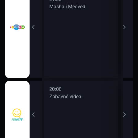
Masha i Medved
Oran
korova
20:00
22:0
a.
Zábavné videa.
Zába