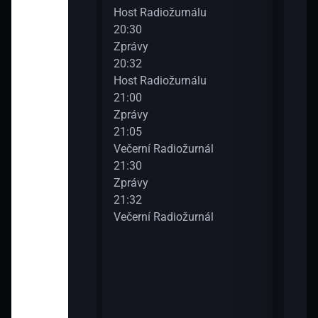
ožurnál
Host Radiožurnálu
Dvac
20:30
22:3
Zprávy
Zpr
20:32
22:3
ožurnál
Host Radiožurnálu
Nočn
21:00
23:0
12
Zprávy
Zpr
21:05
23:0
Večerní Radiožurnál
Nočn
21:30
23:3
ožurnál
Zprávy
Zpr
21:32
23:3
Večerní Radiožurnál
Nočn
ožurnál