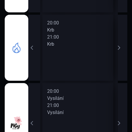
20:00
22:0
Krb
Krb
21:00
23:0
Krb
Krb
20:00
22:0
Vysílání
Vysí
21:00
23:0
Vysílání
Vysí