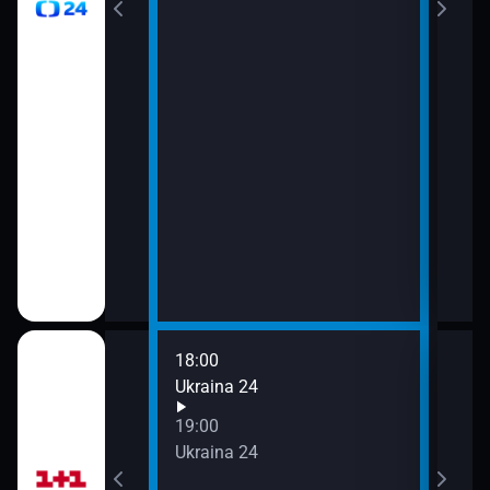
viscích
vteřiny
18:00
20:0
Ukraina 24
Ukra
21:0
19:00
Ukra
Ukraina 24