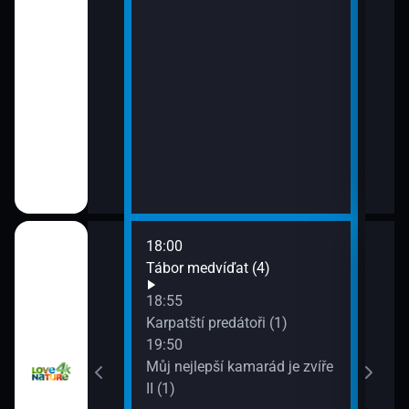
18:00
20:4
(3)
Tábor medvíďat (4)
Můj 
II (2)
18:55
21:4
at (3)
Karpatští predátoři (1)
Přež
19:50
Můj nejlepší kamarád je zvíře
II (1)