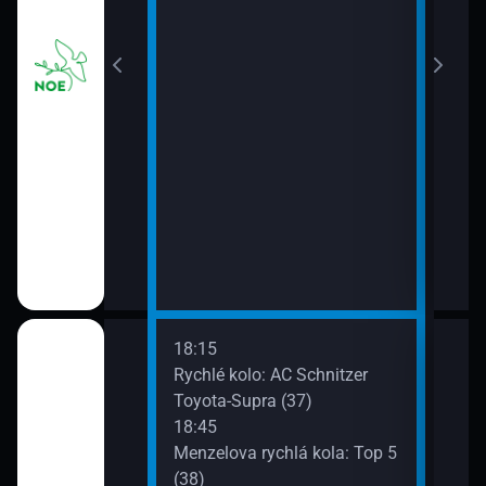
mír
18:15
20:0
gn: Concorso
Rychlé kolo: AC Schnitzer
Bloc
la d’Este (31)
Toyota-Supra (37)
20:3
18:45
Bloc
Menzelova rychlá kola: Top 5
21:2
áži (32)
(38)
Gará