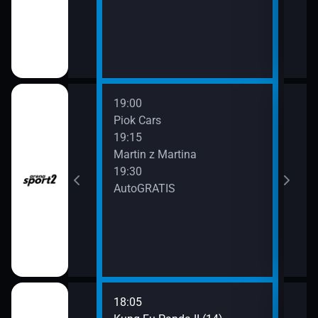
19:00
20:0
ina
Piok Cars
MM 
19:15
20:3
Martin z Martina
DRIV
azín
19:30
21:0
AutoGRATIS
Aut
Mannheim -
21:3
eldorf
Moto
18:05
20:0