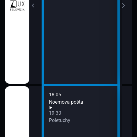
Z p
blízka (23)
18:05
20:1
(121)
Noemova pošta
20 l
19:30
ého zákona
Poletuchy