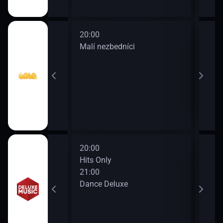
20:00
dokola
Malí nezbedníci
dina
20:00
23:0
Hits Only
DJ N
21:00
reco
Dance Deluxe