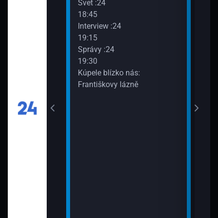
 nás:
Svet :24
20:3
ázně
18:45
Cest
Interview :24
Cest
19:15
21:0
Správy :24
Svet
19:30
21:3
Kúpele blízko nás:
Sprá
Františkovy lázně
kundy