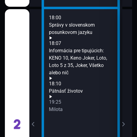
18:00
20:4
chyňou
Správy v slovenskom
Ktos
posunkovom jazyku
21:2
Ktos
18:07
Informácia pre tipujúcich:
KENO 10, Keno Joker, Loto,
kov
Loto 5 z 35, Joker, Všetko
alebo nič
18:10
Pätnásť životov
 a Tajné
19:25
Milota
pokusy