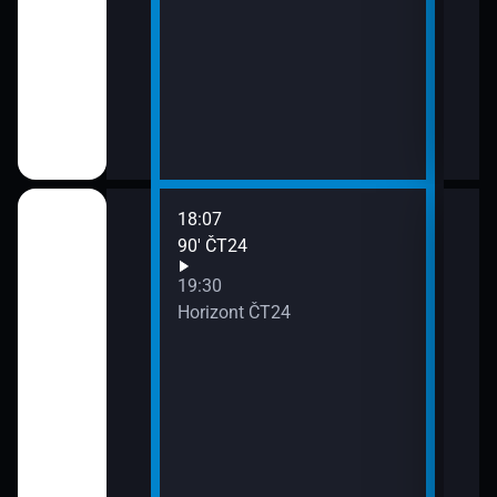
18:07
20:0
90′ ČT24
Udál
21:0
19:30
Před
Horizont ČT24
21:0
Zprá
24
21:3
Inte
okamžik a počasí