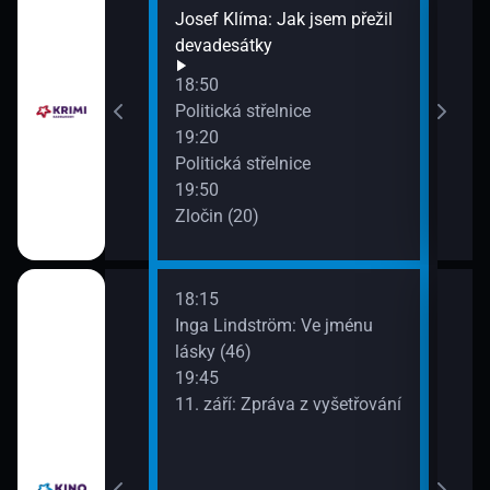
Josef Klíma: Jak jsem přežil
Afér
devadesátky
příb
21:4
a
18:50
Exkl
Politická střelnice
19:20
Politická střelnice
19:50
Zločin (20)
18:15
21:1
k večeři? (Rib
Inga Lindström: Ve jménu
Tal
ortobellem)
lásky (46)
19:45
11. září: Zpráva z vyšetřování
e?
y