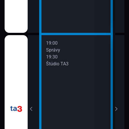
19:00
20:0
Správy
Spr
19:30
20:3
Štúdio TA3
Štúd
y
21:0
Spr
21:3
Hl. 