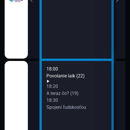
18:00
20:0
agazín (15)
Povolanie laik (22)
Nová
20:1
18:20
Spo
ek (21)
A teraz čo? (19)
20:5
18:30
Svet
Spojení ľudskosťou
21:1
Desa
21:4