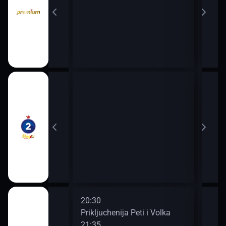
22:0
00:0
20:30
22:3
ochi, malyshi!
Prikljuchenija Peti i Volka
Smes
21:35
23:3