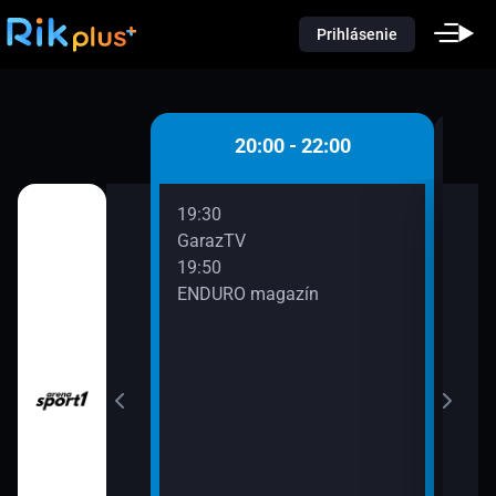
Prihlásenie
 - 20:00
20:00 - 22:00
19:30
20:0
GarazTV
Auto
19:50
21:0
ENDURO magazín
Moto
21:3
Auto
WSG Tirol