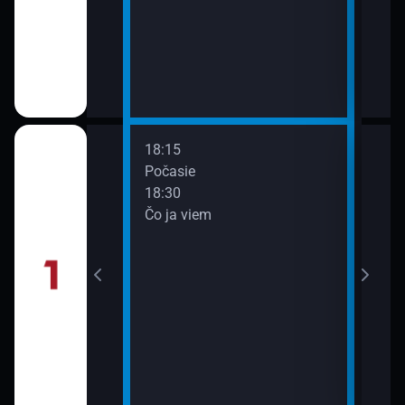
18:15
20:0
 doma naj
Počasie
Cest
18:30
20:3
Čo ja viem
Spoj
21:2
Hym
 sekundy
21:2
Kom