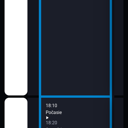
zázračná
čenstvo
la - Morgana,
jníka
18:10
20:0
Počasie
Sprá
20:2
18:20
Poča