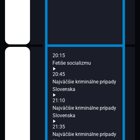
20:15
ovenskom
Fetiše socializmu
 jazyku
20:45
Najväčšie kriminálne prípady
re tipujúcich -
Slovenska
no Joker, Všetko
21:10
xtra výplata
Najväčšie kriminálne prípady
Slovenska
äzení
21:35
Najväčšie kriminálne prípady