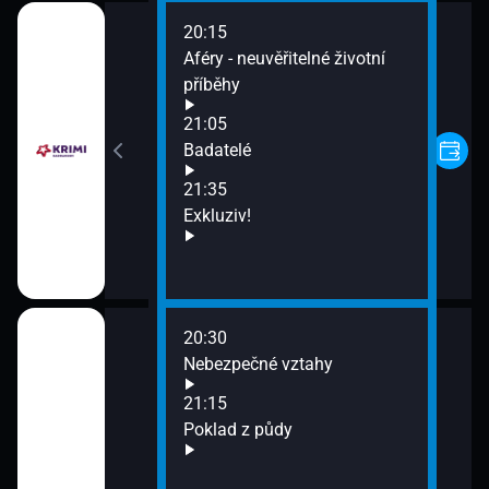
20:15
Aféry - neuvěřitelné životní
příběhy
III (10)
21:05
Badatelé
21:35
Exkluziv!
20:30
beská bitva
Nebezpečné vztahy
21:15
ku!
Poklad z půdy