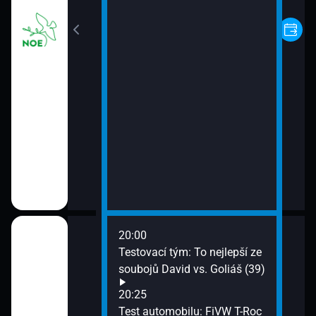
20:00
 Alpine A110 (35)
Testovací tým: To nejlepší ze
soubojů David vs. Goliáš (39)
lita zítřka (36)
20:25
Test automobilu: FiVW T-Roc