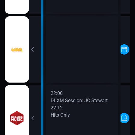
níci
22:00
xe
DLXM Session: JC Stewart
22:12
Hits Only