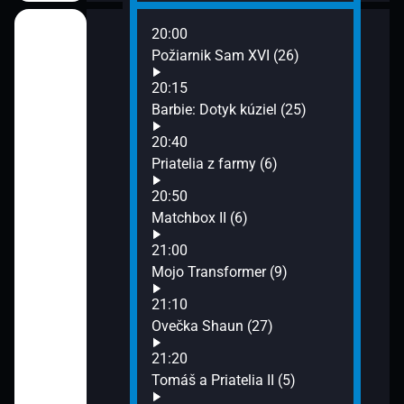
20:00
a II (12)
Požiarnik Sam XVI (26)
20:15
 snov (19)
Barbie: Dotyk kúziel (25)
20:40
lé príbehy (17)
Priatelia z farmy (6)
20:50
II (31)
Matchbox II (6)
21:00
Mojo Transformer (9)
21:10
Ovečka Shaun (27)
21:20
Tomáš a Priatelia II (5)