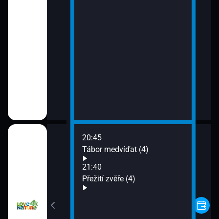
20:45
ké divočině (4)
Tábor medvíďat (4)
21:40
)
Přežití zvěře (4)
ďat (3)