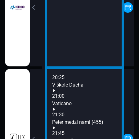
20:25
V škole Ducha
21:00
m a zemou (13)
Vaticano
21:30
Peter medzi nami (455)
21:45