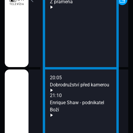
Z prameňa
20:05
Dobrodružství před kamerou
21:10
ěje
Enrique Shaw - podnikatel
Boží