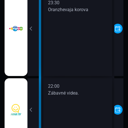
23:30
Oranzhevaja korova
dved
22:00
ea.
Zábavné videa.