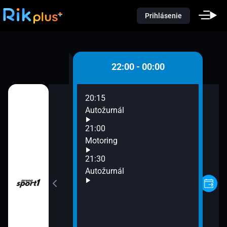
Prihlásenie
0 - 22:00
22:00 - 00:00
20:15
Autožurnál
21:00
Motoring
21:30
Autožurnál