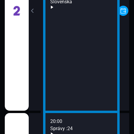
lizmu
Slovenska
lizmu
20:00
Správy :24