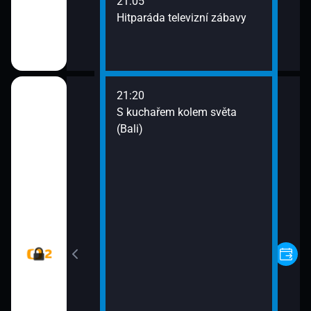
21:05
Hitparáda televizní zábavy
21:20
 Christo (3)
S kuchařem kolem světa
(Bali)
 Christo (4)
: Ztracená