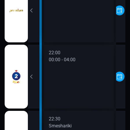
22:00
00:00 - 04:00
22:30
a Peti i Volka
Smeshariki