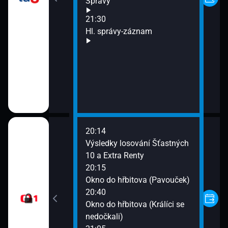
Správy
21:30
Hl. správy-záznam
20:14
Výsledky losování Šťastných
10 a Extra Renty
pasy
20:15
Okno do hřbitova (Pavouček)
20:40
Okno do hřbitova (Králíci se
nedočkali)