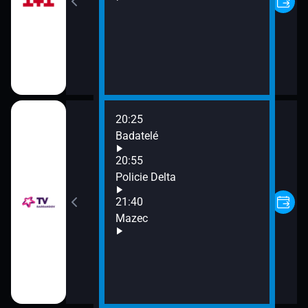
20:25
 Jak jsem přežil
Badatelé
y
20:55
Policie Delta
ov (21)
21:40
Mazec
ov (22)