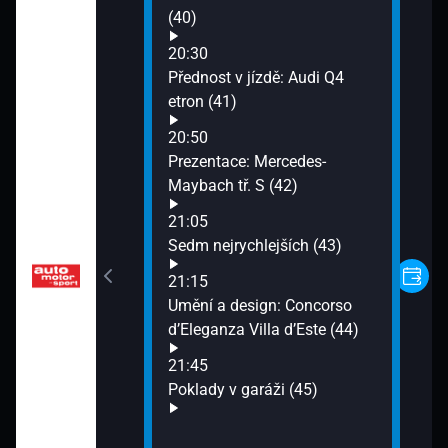
(40)
ektromobilů:
 3 LR (37)
20:30
Přednost v jízdě: Audi Q4
etron (41)
zbory (38)
20:50
Prezentace: Mercedes-
Maybach tř. S (42)
21:05
Sedm nejrychlejších (43)
21:15
Umění a design: Concorso
d’Eleganza Villa d’Este (44)
21:45
Poklady v garáži (45)