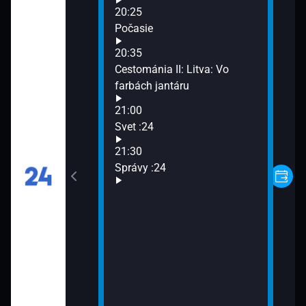
20:25
Počasie
20:35
4
Cestománia II: Litva: Vo
farbách jantáru
21:00
Svet :24
o nás: Teplice
21:30
Správy :24