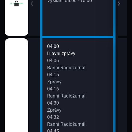
Vysílání 08:00 - 10:00
04:00
08:0
Hlavní zprávy
Zpr
04:06
08:0
urnál
Ranní Radiožurnál
Dopo
04:15
08:3
Zprávy
Zpr
04:16
08:3
urnál
Ranní Radiožurnál
Dopo
04:30
09:0
Zprávy
Zpr
04:32
09:0
urnál
Ranní Radiožurnál
Dopo
04:45
09:3