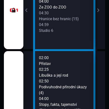
04:00
Oplu
Ze ZOO do ZOO
04:30
Hranice bez hranic (15)
04:59
Studio 6
02:00
06:2
Přístav
Divo
02:25
07:1
! (6)
Libuška a její rod
Pan
02:50
dic (Mlynář IV.)
Podivuhodné přírodní úkazy
(4)
vání (Otava)
04:00
Stopy, fakta, tajemství