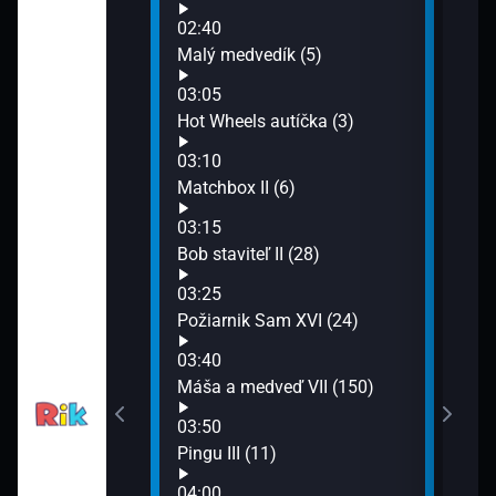
06:2
02:40
Tomá
ky (36)
Malý medvedík (5)
06:4
Rozp
03:05
07:0
m XVI (23)
Hot Wheels autíčka (3)
Flop
03:10
07:2
lé chrobáčiky
Matchbox II (6)
Smej
07:3
03:15
Zved
Bob staviteľ II (28)
07:4
lou (17)
03:25
Tele
Požiarnik Sam XVI (24)
op (7)
03:40
Máša a medveď VII (150)
h (40)
03:50
Pingu III (11)
 myší (8)
04:00