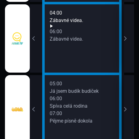
04:00
08:0
a.
Zábavné videa.
Zába
06:00
a.
Zábavné videa.
05:00
a
Já jsem budík budíček
06:00
Spíva celá rodina
07:00
Pějme písně dokola