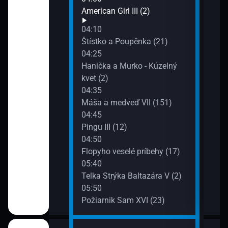
American Girl III (2)
í miláčikovia
04:10
Štístko a Poupěnka (21)
04:25
ď VII (149)
Hanička a Murko - Kúzelný
kvet (2)
04:35
 veselé vláčiky
Máša a medveď VII (151)
04:45
Pingu III (12)
)
04:50
Flopyho veselé príbehy (17)
05:40
III (2)
Telka Strýka Baltazára V (2)
05:50
Požiarnik Sam XVI (23)