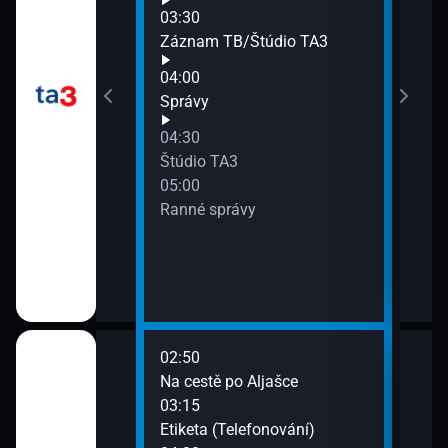
03:30
áznam
Záznam TB/Štúdio TA3
04:00
 dňa
Správy
04:30
Štúdio TA3
05:00
Ranné správy
áznam
02:50
07:0
vězd
Na cestě po Aljašce
Zdra
03:15
07:4
 a okolí
Etiketa (Telefonování)
Neob