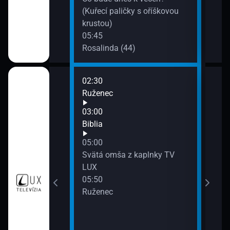
řiny Brožové
(Kuřecí paličky s oříškovou
krustou)
05:45
Rosalinda (44)
02:30
06:2
)
Ruženec
Dom
07:0
03:00
Fara
Biblia
07:3
05:00
Desa
Svätá omša z kaplnky TV
LUX
05:50
a (11)
Ruženec