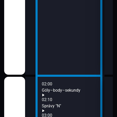
: Jakub
kundy
02:00
06:1
Boli sme pri tom!
Góly–body–sekundy
Futb
02:10
bal - Beach Pro
Správy "N"
ite 16
03:00