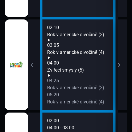
02:10
06:1
(1)
Rok v americké divočině (3)
Glad
07:1
03:05
Tábo
to (1)
Rok v americké divočině (4)
04:00
to (2)
Zvířecí smysly (5)
04:25
ládne světu (3)
Rok v americké divočině (3)
05:20
Rok v americké divočině (4)
02:00
06:0
04:00 - 08:00
08:0