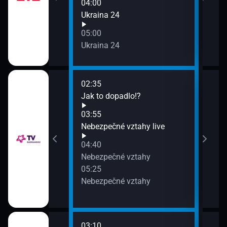
04:00
Ukraina 24
05:00
Ukraina 24
02:35
06:1
Jak to dopadlo!?
Jak 
06:5
03:55
Neb
Nebezpečné vztahy live
07:4
04:40
Klen
Nebezpečné vztahy
05:25
Nebezpečné vztahy
03:10
06:3