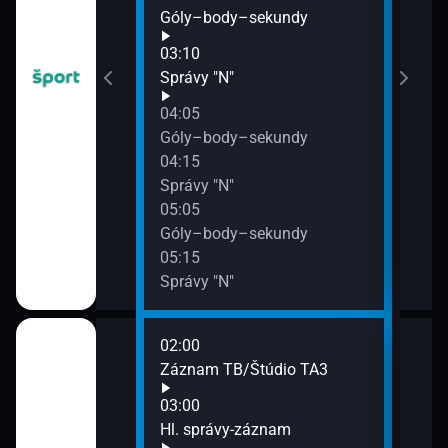
Góly–body–sekundy
03:10
Správy "N"
ekundy
04:05
Góly–body–sekundy
04:15
Správy "N"
05:05
Góly–body–sekundy
05:15
Správy "N"
02:00
07:0
áznam
Záznam TB/Štúdio TA3
Spr
07:3
03:00
Kód
Hl. správy-záznam