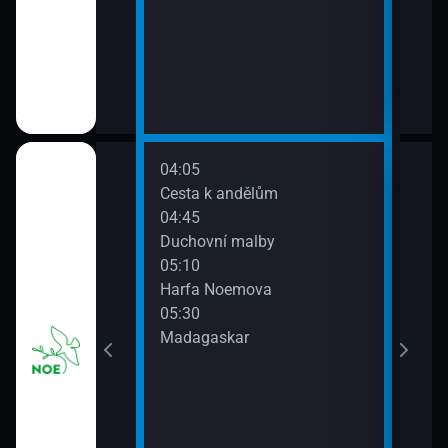
rdenstva
16)
04:05
06:3
dience papeže
Cesta k andělům
Terr
04:45
07:0
Duchovní malby
Setk
05:10
rámc
Harfa Noemova
mlá
05:30
 dopoledních
Madagaskar