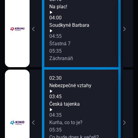
Na plac!
Sou
07:3
04:00
Co b
Soudkyně Barbara
07:5
04:55
Bada
Šťastná 7
05:35
Záchranáři
02:30
06:3
Nebezpečné vztahy
Dvě 
07:1
03:45
Pop
Česká tajenka
04:35
Kurňa, co to je?
05:35
Co bude dnes k večeři?