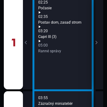
02:25
06:3
ëlle III
Počasie
Úža
07:0
02:35
Dete
Postav dom, zasaď strom
03:20
 sekundy
Capri III (3)
05:00
Ranné správy
 (1)
03:55
06:0
ra
Zázračný miniateliér
Hist