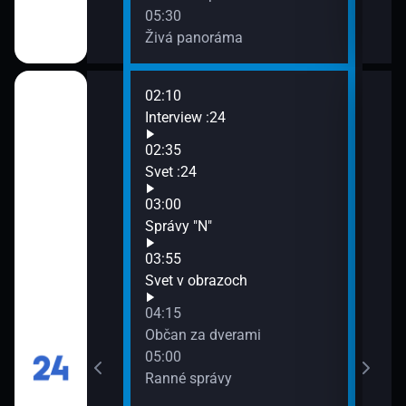
05:30
Živá panoráma
02:10
06:3
Interview :24
Bede
07:0
02:35
Sprá
Svet :24
07:1
03:00
Cest
kundy
Správy "N"
farb
07:3
03:55
Moja
Svet v obrazoch
04:15
Občan za dverami
05:00
Ranné správy