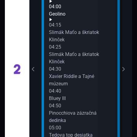
Tört
04:00
06:0
Geolino
Ahoj
04:15
07:0
Slimák Maťo a škriatok
Na k
Klinček
07:3
04:25
Vní
vysílání
Slimák Maťo a škriatok
Klinček
04:30
Xavier Riddle a Tajné
múzeum
04:40
Bluey III
04:50
Pinocchiova zázračná
dedinka
05:00
Tedova top desiatka