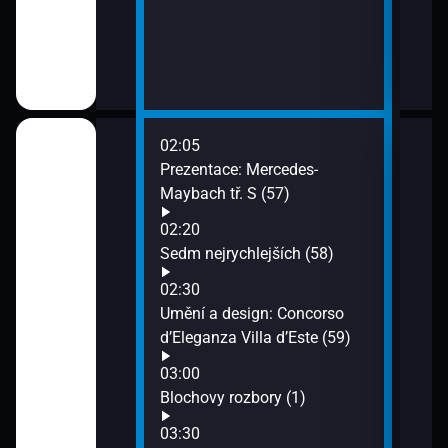
02:05
06:0
Ford Fiesta
Prezentace: Mercedes-
Moov
Maybach tř. S (57)
06:3
Supe
02:20
Hyun
Sedm nejrychlejších (58)
07:1
02:30
Bloc
 Alfa Romeo
Umění a design: Concorso
07:4
d’Eleganza Villa d’Este (59)
Test
soub
03:00
Alpine A110 (49)
Blochovy rozbory (1)
03:30