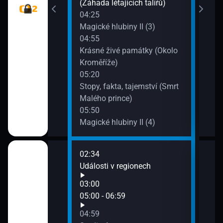
iteránu
(Záhada létajících talířů)
04:25
B (Akce Alex)
Magické hlubiny II (3)
04:55
řán - Rozmówki
Krásné živé památky (Okolo
e
Kroměříže)
05:20
ušnosti (3)
Stopy, fakta, tajemství (Smrt
Malého prince)
05:50
Magické hlubiny II (4)
02:34
07:0
Události v regionech
Stud
03:00
gionech
05:00 - 06:59
04:59