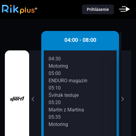
Prihlásenie
 - 04:00
04:00 - 08:00
04:30
06:0
Motoring
Gar
05:00
06:3
ENDURO magazín
Aut
anie
05:10
07:0
Švihák testuje
Moto
05:20
07:3
Martin z Martina
Auto
05:35
Motoring