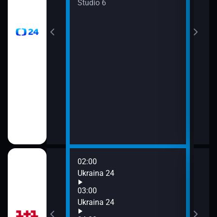
gionech
Studio 6
02:00
06:0
Ukraina 24
Ukra
07:0
03:00
Ukra
Ukraina 24