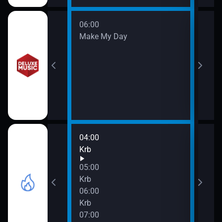
06:00
w
Make My Day
04:00
08:0
Krb
Krb
09:0
05:00
Krb
Krb
06:00
Krb
07:00