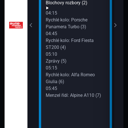
ita zítřka (50)
Blochovy rozbory (2)
04:15
ktromobilů:
Rychlé kolo: Porsche
 6 (51)
Panamera Turbo (3)
04:45
Rychlé kolo: Ford Fiesta
ory (52)
ST200 (4)
05:10
Zprávy (5)
05:15
Rychlé kolo: Alfa Romeo
: To nejlepší ze
Giulia (6)
 vs. Goliáš (54)
05:45
Menzel řídí: Alpine A110 (7)
ilu: FiVW T-Roc
zdě: Audi Q4