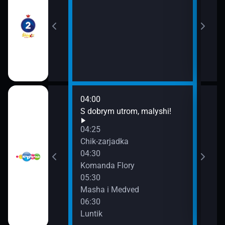
04:00
08:0
ochi, malyshi!
S dobrym utrom, malyshi!
Smes
09:0
04:25
Skaz
atrul
Chik-zarjadka
04:30
Komanda Flory
jova
05:30
Masha i Medved
06:30
Luntik