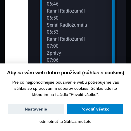
06:46
Ranní Radiožurnál
06:50
Seriál Radiožurnálu
06:53
Ranní Radiožurnál
07:00
Zprávy
07:06
Host Radiožurnálu
Aby sa vám web dobre používal (súhlas s cookies)
07:30
Zprávy
Pre čo najpohodlnejšie používanie webu potrebujeme váš
07:32
súhlas
so spracovaním súborov cookies. Súhlas udelíte
kliknutím na tlačidlo "Povoliť všetko".
Host Radiožurnálu
Zmena
Nastavenie
Povoliť všetko
04:00
08:0
dátumu
0 - 06:00
Vysílání 06:00 - 08:00
Vysí
odmietnuť tu
Súhlas môžete
06:00