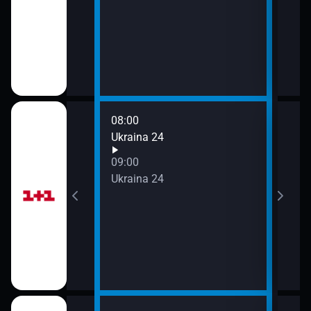
11:3
Zpr
11:3
Stud
08:00
10:0
Ukraina 24
Ukra
11:0
09:00
Ukra
Ukraina 24