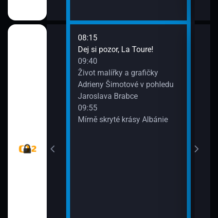
První
08:15
10:1
ky ze savany (3)
Dej si pozor, La Toure!
Kraj
09:40
(5)
Život malířky a grafičky
10:4
Adrieny Šimotové v pohledu
Vzes
Jaroslava Brabce
11:3
09:55
Romo
Mírně skryté krásy Albánie
pam