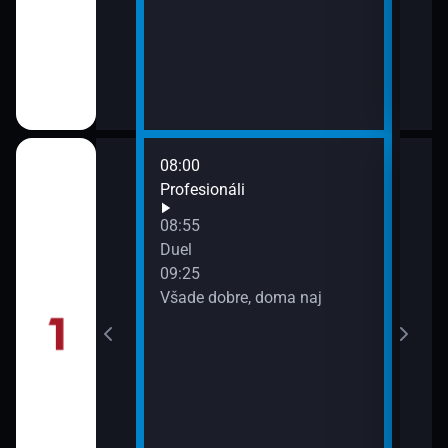
08:00
10:0
ady
Profesionáli
Spr
10:2
08:55
Capri
everu VIII
Duel
09:25
Všade dobre, doma naj