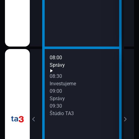
08:00
10:0
Správy
Žurn
10:2
08:30
Špor
Investujeme
10:3
09:00
Tém
Správy
11:0
09:30
Spr
Štúdio TA3
11:3
Štúd