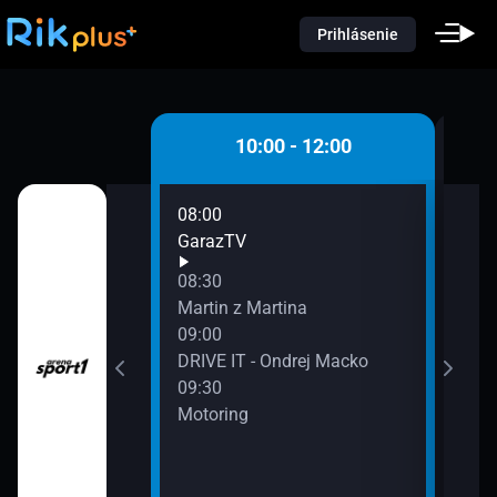
Prihlásenie
 - 10:00
10:00 - 12:00
08:00
10:0
GarazTV
Dom
10:3
08:30
Car
Martin z Martina
10:4
09:00
Mart
DRIVE IT - Ondrej Macko
11:0
09:30
Švih
Motoring
11:1
Piok
11:3