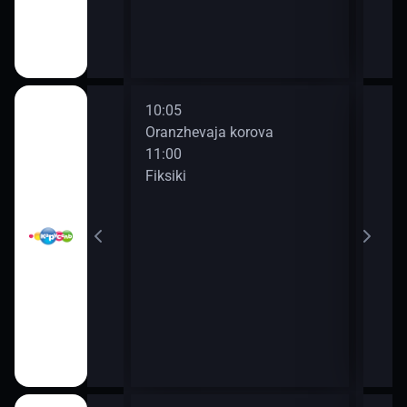
10:05
12:0
Oranzhevaja korova
Kom
11:00
13:0
Fiksiki
Par
atrul
13:0
Barb