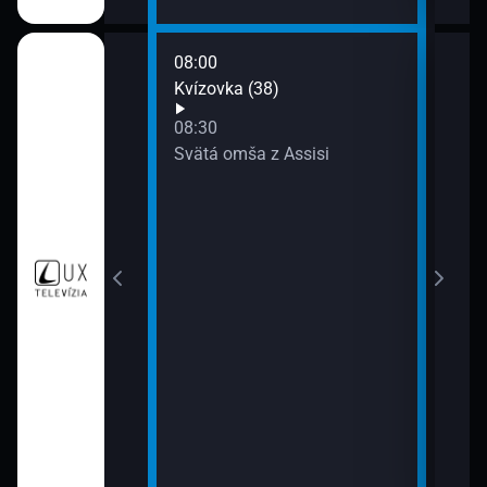
08:00
10:0
a (15)
Kvízovka (38)
Anje
10:3
08:30
Ruž
Svätá omša z Assisi
11:0
Zlatá
(5)
11:3
Zlatá