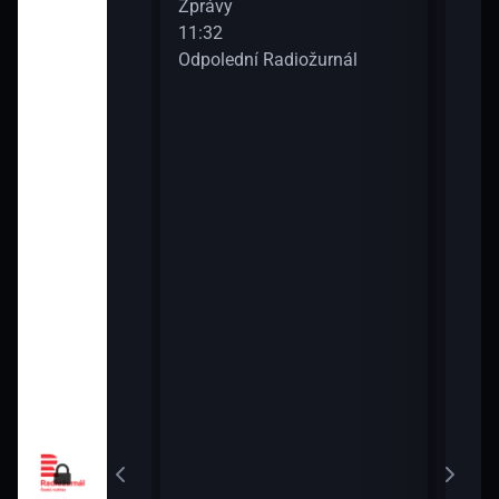
Zprávy
13:3
diožurnál
11:32
Odpo
Odpolední Radiožurnál