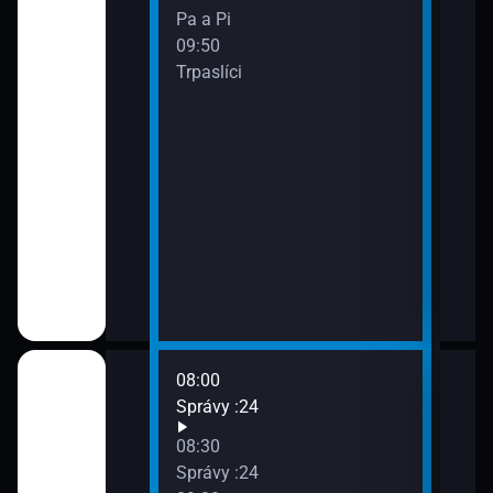
Pa a Pi
09:50
Trpaslíci
08:00
10:0
nielsko
Správy :24
Spr
10:3
08:30
Inte
Správy :24
11:0