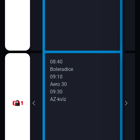
08:40
10:0
a VII (3)
Boleradice
Zprá
09:10
10:2
ivoty (Gustav
Aero 30
Před
09:30
zprá
AZ-kvíz
10:3
Taje
(4)
11:0
My z
11:2