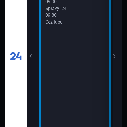
09:00
Aktu
Správy :24
: Litva: Vo
11:3
09:30
ru
Aktu
Cez lupu
: Andrej Maťko