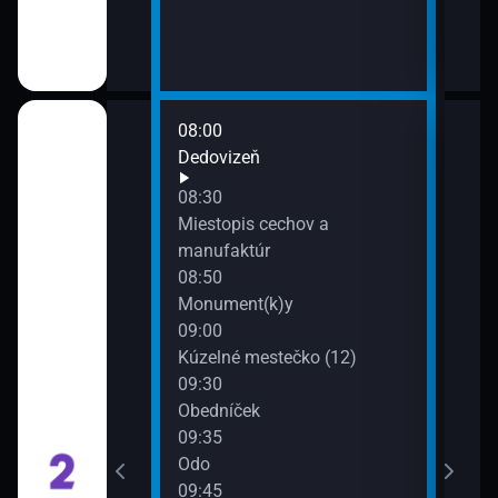
08:00
10:0
upné domy /
Dedovizeň
Živ
ármegyeházak
10:1
08:30
Cykl
Miestopis cechov a
10:3
manufaktúr
Pole
08:50
Monument(k)y
rborou
09:00
Kúzelné mestečko (12)
09:30
Obedníček
09:35
Odo
09:45