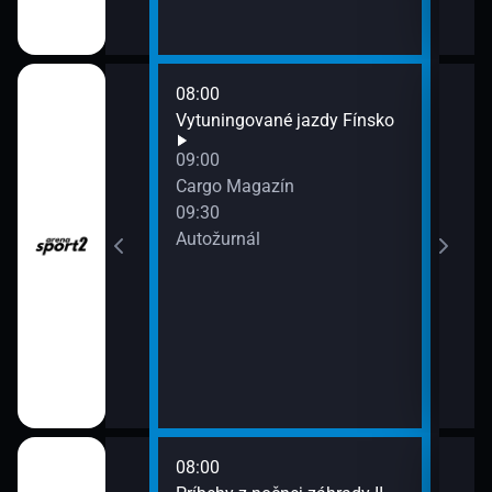
Gar
08:00
10:0
Vytuningované jazdy Fínsko
Moto
10:3
09:00
DRIV
Cargo Magazín
11:0
09:30
Výbě
Autožurnál
azín
11:3
Dom
ve
08:00
10:0