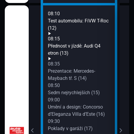
08:10
10:0
ta zítřka (8)
Test automobilu: FiVW T-Roc
Pokl
(12)
10:3
Jili
ktromobilů:
08:15
Merc
 6 (9)
Přednost v jízdě: Audi Q4
10:4
etron (13)
Petr
ory (10)
08:35
(20)
Prezentace: Mercedes-
10:5
Maybach tř. S (14)
Test
: To nejlepší ze
08:50
soub
 vs. Goliáš (11)
Sedm nejrychlejších (15)
11:1
09:00
Rych
Umění a design: Concorso
Carr
d’Eleganza Villa d’Este (16)
11:4
09:30
Menz
Poklady v garáži (17)
(23)