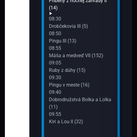
upěnka (22)
Príbehy z nočnej záhrady II
Tomá
(14)
10:1
Pria
tíčka (4)
08:30
10:3
Drobčekovia III (5)
Flop
08:50
lia II (1)
10:4
Pingu III (13)
Volám
08:55
10:5
ky a vlka (4)
Máša a medveď VII (152)
Malý
09:05
11:2
Ruby z dúhy (15)
Rev 
09:30
(19)
Pingu v meste (16)
11:3
culienka (14)
09:40
Hot 
Dobrodružstvá Bolka a Lolka
11:4
(11)
(34)
Pria
09:55
Kiri a Lou II (32)
59)