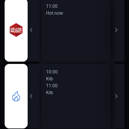
11:00
13:0
Hot.now
Hits
10:00
12:0
Krb
Krb
11:00
13:0
Krb
Krb