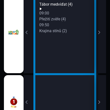
Tábor medvíďat (4)
Rok 
11:3
09:00
Rok 
at (3)
Přežití zvěře (4)
09:50
Krajina stínů (2)
10:0
12:0