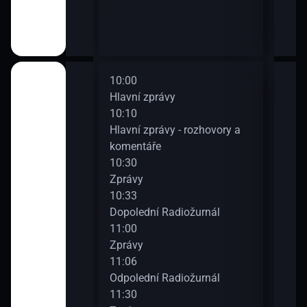
10:00
12:0
Hlavní zprávy
Zpr
10:10
12:0
diožurnál
Hlavní zprávy - rozhovory a
Odpo
komentáře
12:3
10:30
Zpr
Zprávy
12:3
diožurnál
10:33
Odpo
Dopolední Radiožurnál
13:0
11:00
Zpr
Zprávy
13:0
diožurnál
11:06
Odpo
Odpolední Radiožurnál
13:3
11:30
Zpr