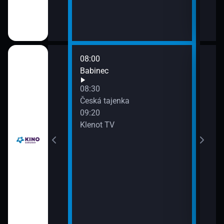
08:00
ky (37)
Babinec
08:30
Česká tajenka
09:20
Klenot TV