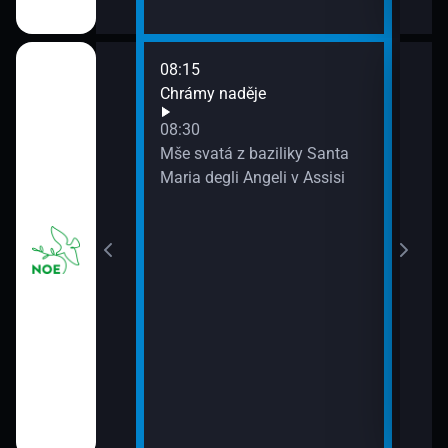
08:15
10:0
news
Chrámy naděje
Pole
10:0
08:30
Přej
dými lidmi v
Mše svatá z baziliky Santa
10:2
 františkánské
Maria degli Angeli v Assisi
Chr
10:2
Konc