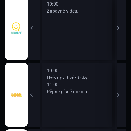
10:00
12:0
a.
Zábavné videa.
Zába
10:00
Hvězdy a hvězdičky
11:00
Pějme písně dokola