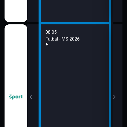
08:05
10:0
2026
Futbal - MS 2026
Futb