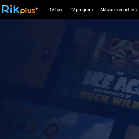
TV tipy
TV program
Aktivácia voucheru