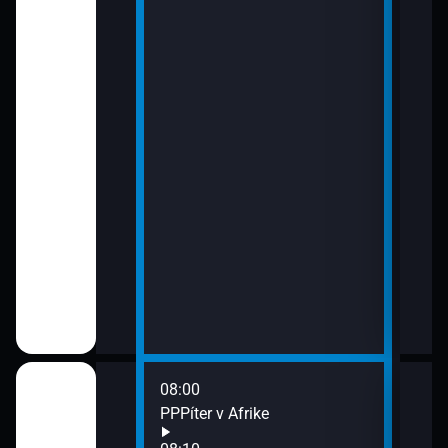
08:00
10:0
ma
PPPíter v Afrike
Kap
10:4