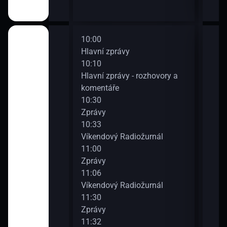
10:00
12:0
Hlavní zprávy
Zpr
10:10
12:0
rnálu
Hlavní zprávy - rozhovory a
Víke
komentáře
Radi
10:30
12:3
Zprávy
Zpr
rnálu
10:33
12:3
Víkendový Radiožurnál
Víke
11:00
Radi
Zprávy
13:0
diožurnál
11:06
Zpr
Víkendový Radiožurnál
13:0
11:30
Víke
Zprávy
13:3
diožurnál
11:32
Zpr