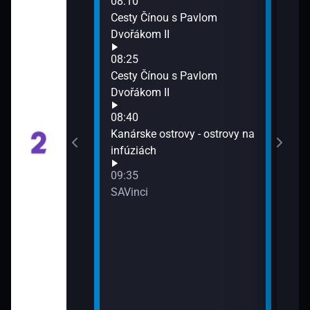
08:10
Slov
Cesty Čínou s Pavlom
prác
Dvořákom II
11:0
enska
08:25
Farm
Cesty Čínou s Pavlom
11:3
Dvořákom II
Her
11:4
08:40
Komu
Kanárske ostrovy - ostrovy na
v SNP (6)
zele
infúziách
11:5
09:35
SK D
svete
SAVinci
ieri