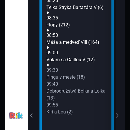
šie s Flopym
08:25
10:2
Telka Strýka Baltazára V (6)
Hot 
madagaskaru
08:35
10:3
Flopy (212)
Flop
10:4
08:50
Oveč
pěnka: Bylo
Máša a medveď VIII (164)
10:5
09:00
Malý
Volám sa Caillou V (12)
11:2
ky (38)
Rev 
09:30
(21)
Pingu v meste (18)
11:4
09:40
Ping
Dobrodružstvá Bolka a Lolka
11:5
(13)
Pria
09:55
Kiri a Lou (2)