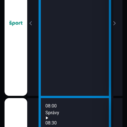
08:00
10:0
Správy
Žurn
10:3
08:30
Štúd