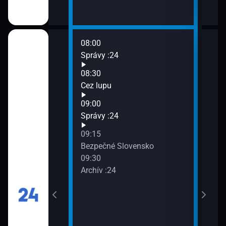
08:00
10:0
Správy :24
Sprá
10:2
08:30
Veda
Cez lupu
11:0
09:00
Sprá
Správy :24
11:3
Špan
09:15
dedi
Bezpečné Slovensko
09:30
Archív :24
aika XVII
: Juraj Halmo