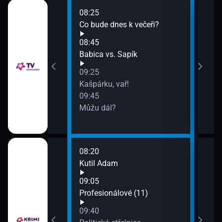
08:25
10:4
o!?
Co bude dnes k večeři?
Víte
III (4
08:45
11:3
Babica vs. Sapík
Inga
09:25
lásk
Kašpárku, vař!
09:45
Můžu dál?
08:20
10:0
Kutil Adam
Sous
11:0
09:05
Odvo
Profesionálové (11)
09:40