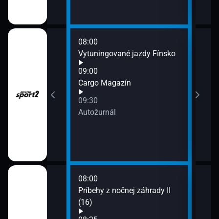
Gar
08:00
10:0
Vytuningované jazdy Fínsko
Moto
10:3
09:00
DRIV
Cargo Magazín
11:0
09:30
Výbě
Autožurnál
11:3
Dom
ve
08:00
10:0
Príbehy z nočnej záhrady II
Tomá
(16)
10:1
Pria