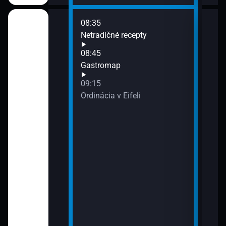
08:35
10:5
biť
Netradičné recepty
Rosa
Dedi
08:45
Gastromap
09:15
atkom
Ordinácia v Eifeli
atkom
puľke
u