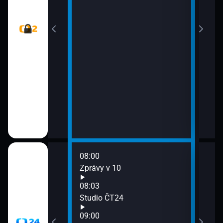
ového
Má m
Sídla moci)
strofy (Klamné
08:00
10:0
Zprávy v 10
Zprá
10:3
08:03
Stud
 (Miroslava
Studio ČT24
11:0
 Veronika
09:00
Zpr