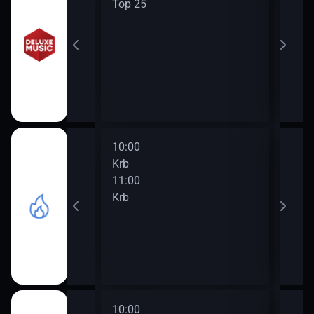
Top 25
Upda
13:0
Liga
10:00
12:0
Krb
Krb
11:00
13:0
Krb
Krb
10:00
12:0