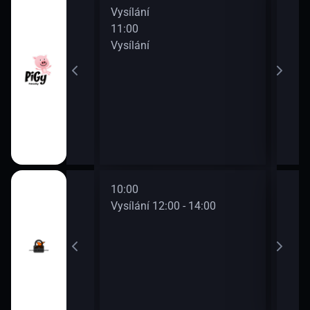
Vysílání
Vysí
11:00
13:0
Vysílání
Vysí
10:00
12:0
0 - 12:00
Vysílání 12:00 - 14:00
Vysí