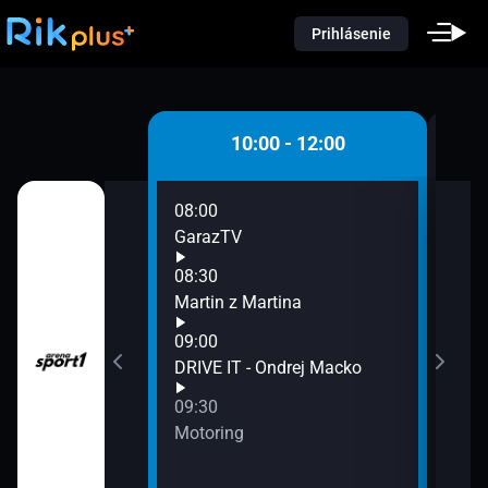
Prihlásenie
 - 10:00
10:00 - 12:00
08:00
10:0
GarazTV
Dom
10:3
08:30
Car
Martin z Martina
10:4
09:00
Mart
DRIVE IT - Ondrej Macko
11:0
Švih
09:30
11:1
Motoring
Piok
11:3