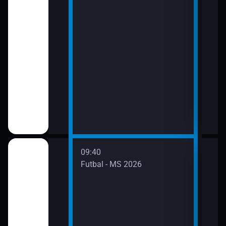
09:40
11:4
2026
Futbal - MS 2026
Futb