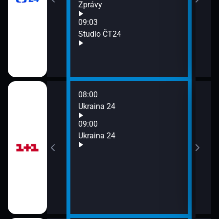
Zprávy
11:0
Stud
09:03
Studio ČT24
elsinský efekt)
08:00
10:0
Ukraina 24
Ukra
11:0
09:00
Ukra
Ukraina 24