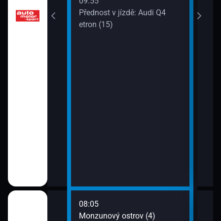
09:55
11:4
Přednost v jízdě: Audi Q4
Pokl
ita zítřka (10)
etron (15)
08:05
10:4
trov (2)
Monzunový ostrov (4)
Přež