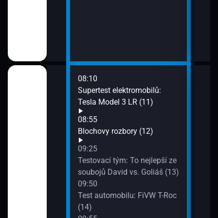
Výpr
olocaust
08:10
10:1
Porsche
Supertest elektromobilů:
Prez
bo (6)
Tesla Model 3 LR (11)
Mayb
10:3
08:55
Sedm
Ford Fiesta
Blochovy rozbory (12)
10:4
09:25
Zprá
Testovací tým: To nejlepší ze
10:4
 Alfa Romeo
soubojů David vs. Goliáš (13)
Uměn
09:50
d’El
Test automobilu: FiVW T-Roc
11:1
(14)
Pokl
Alpine A110 (9)