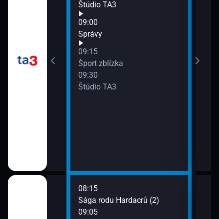
Štúdio TA3
11:0
09:00
Spr
Správy
11:3
Štúd
09:15
Šport zblízka
09:30
Štúdio TA3
08:15
10:0
Sága rodu Hardacrů (2)
Z me
09:05
10:2