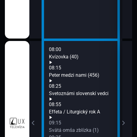
ušenou šunkou,
lotkou a sherry
omáčkou)
08:00
10:0
a (16)
Kvízovka (40)
Anje
10:1
08:15
Nový
100 a Verka
Peter medzi nami (456)
10:3
08:25
Ruž
Svetoznámi slovenskí vedci
11:0
ovstvo (5)
Spoj
08:55
Effeta / Liturgický rok A
09:15
Svätá omša zblízka (1)