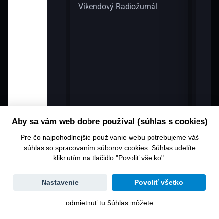
Víkendový Radiožurnál
13:3
Víke
Aby sa vám web dobre používal (súhlas s cookies)
Pre čo najpohodlnejšie používanie webu potrebujeme váš
súhlas
so spracovaním súborov cookies. Súhlas udelíte
kliknutím na tlačidlo "Povoliť všetko".
Zmena
Nastavenie
Povoliť všetko
dátumu
odmietnuť tu
Súhlas môžete