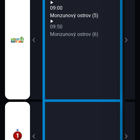
11:3
09:00
Přež
trov (3)
Monzunový ostrov (5)
09:50
Monzunový ostrov (6)
10:0
12:0