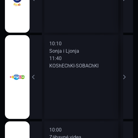
10:10
13:0
 s khvostikom
Sonja i Ljonja
U me
11:40
13:2
KOShEChKI-SOBAChKI
KOS
10:00
12:0
a.
Zábavné videa.
Zába