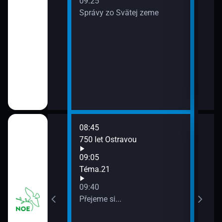
09:25
Správy zo Svätej zeme
08:45
10:0
(121)
750 let Ostravou
Ange
10:0
09:05
Duc
Téma.21
10:3
09:40
Gust
Přejeme si...
cest
10:5