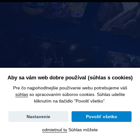
Aby sa vám web dobre používal (súhlas s cookies)
Pre čo najpohodlnejšie používanie webu potrebujeme váš
súhlas
so spracovaním súborov cookies. Súhlas udelíte
kliknutím na tlačidlo "Povoliť všetko".
Všeobecné podmienky
GDPR
Kontakt
Nastavenie
Povoliť všetko
Úplné prihlásenie
odmietnuť tu
Súhlas môžete