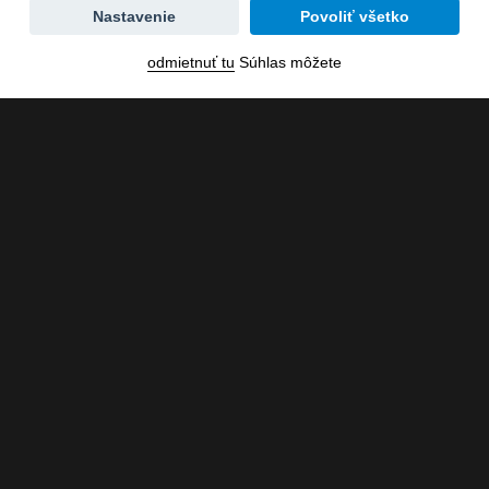
Zmena
Nastavenie
Povoliť všetko
dátumu
odmietnuť tu
Súhlas môžete