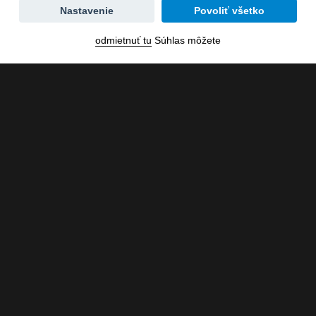
Zmena
Nastavenie
Povoliť všetko
dátumu
odmietnuť tu
Súhlas môžete