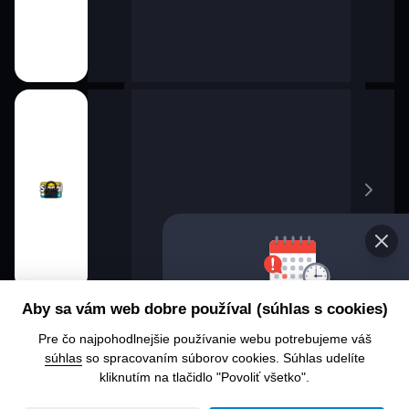
Vyber
Aby sa vám web dobre používal (súhlas s cookies)
prog
Pre čo najpohodlnejšie používanie webu potrebujeme váš
Chcete 
súhlas
so spracovaním súborov cookies. Súhlas udelíte
alebo č
kliknutím na tlačidlo "Povoliť všetko".