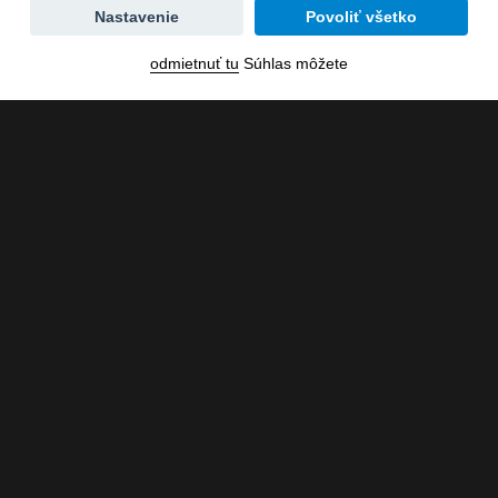
Zmena
Nastavenie
Povoliť všetko
dátumu
odmietnuť tu
Súhlas môžete