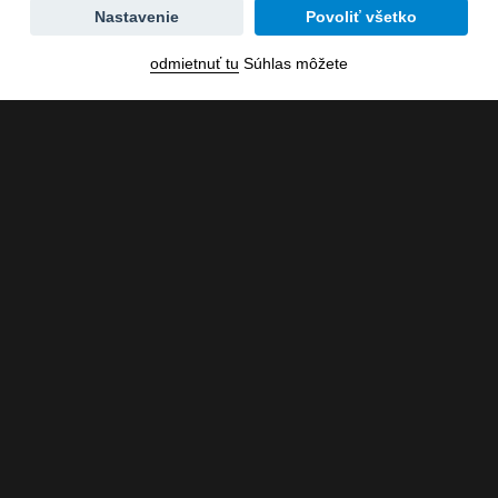
Zmena
Nastavenie
Povoliť všetko
dátumu
odmietnuť tu
Súhlas môžete