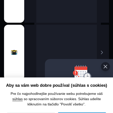
Vyberte 
Aby sa vám web dobre používal (súhlas s cookies)
progra
Pre čo najpohodlnejšie používanie webu potrebujeme váš
Chcete sa 
súhlas
so spracovaním súborov cookies. Súhlas udelíte
alebo čo u
kliknutím na tlačidlo "Povoliť všetko".