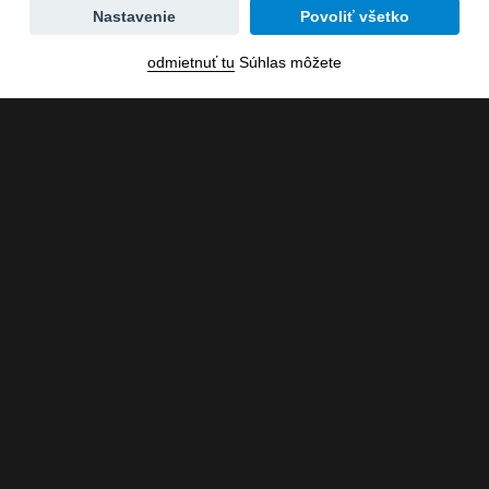
Zmena
Nastavenie
Povoliť všetko
dátumu
odmietnuť tu
Súhlas môžete