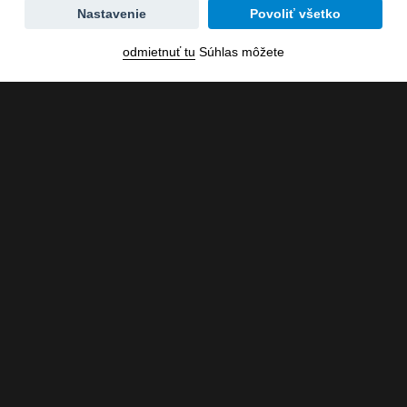
Zmena
Nastavenie
Povoliť všetko
dátumu
odmietnuť tu
Súhlas môžete