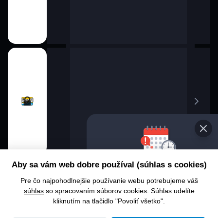
Vyberte 
Aby sa vám web dobre používal (súhlas s cookies)
progra
Pre čo najpohodlnejšie používanie webu potrebujeme váš
Chcete sa 
súhlas
so spracovaním súborov cookies. Súhlas udelíte
alebo čo u
kliknutím na tlačidlo "Povoliť všetko".