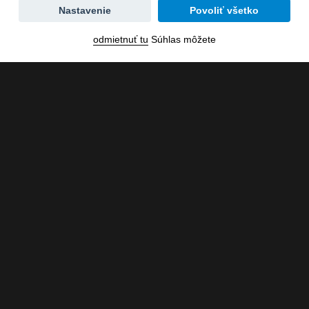
Zmena
Nastavenie
Povoliť všetko
dátumu
odmietnuť tu
Súhlas môžete