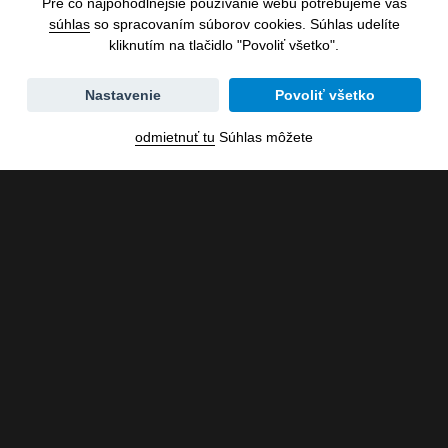
Pre čo najpohodlnejšie používanie webu potrebujeme váš
súhlas
so spracovaním súborov cookies. Súhlas udelíte
kliknutím na tlačidlo "Povoliť všetko".
Zmena
Nastavenie
Povoliť všetko
dátumu
odmietnuť tu
Súhlas môžete