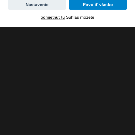
Zmena
Nastavenie
Povoliť všetko
dátumu
odmietnuť tu
Súhlas môžete