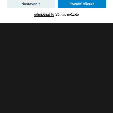
Zmena
Nastavenie
Povoliť všetko
dátumu
odmietnuť tu
Súhlas môžete