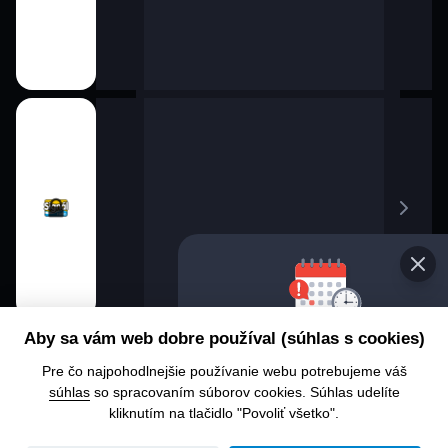
Vyberte 
Aby sa vám web dobre používal (súhlas s cookies)
progra
Pre čo najpohodlnejšie používanie webu potrebujeme váš
Chcete sa 
súhlas
so spracovaním súborov cookies. Súhlas udelíte
alebo čo u
kliknutím na tlačidlo "Povoliť všetko".