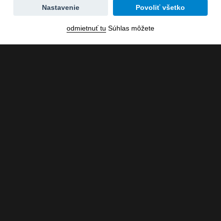
Zmena
Nastavenie
Povoliť všetko
dátumu
odmietnuť tu
Súhlas môžete