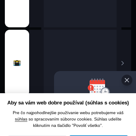
Vyberte 
Aby sa vám web dobre používal (súhlas s cookies)
progra
Pre čo najpohodlnejšie používanie webu potrebujeme váš
Chcete sa 
súhlas
so spracovaním súborov cookies. Súhlas udelíte
alebo čo u
kliknutím na tlačidlo "Povoliť všetko".