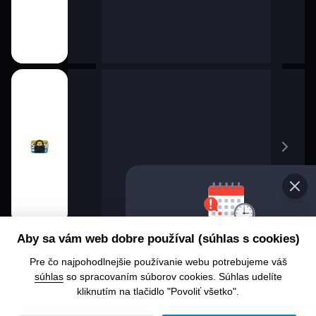
Vyberte
Aby sa vám web dobre používal (súhlas s cookies)
progra
Pre čo najpohodlnejšie používanie webu potrebujeme váš
Chcete sa
súhlas
so spracovaním súborov cookies. Súhlas udelíte
alebo čo 
kliknutím na tlačidlo "Povoliť všetko".