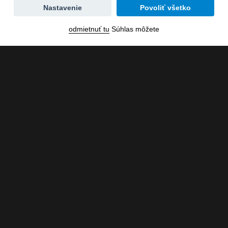
Zmena
Nastavenie
Povoliť všetko
dátumu
odmietnuť tu
Súhlas môžete