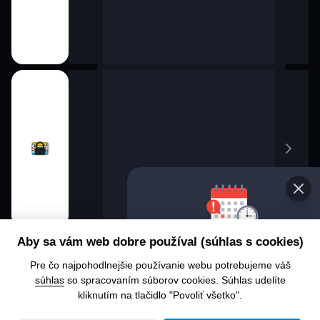
Vybert
Aby sa vám web dobre používal (súhlas s cookies)
progr
Pre čo najpohodlnejšie používanie webu potrebujeme váš
Chcete s
súhlas
so spracovaním súborov cookies. Súhlas udelíte
alebo čo
kliknutím na tlačidlo "Povoliť všetko".