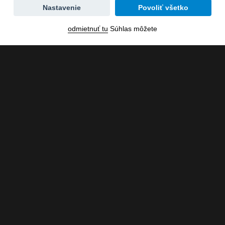
Zmena
Nastavenie
Povoliť všetko
dátumu
odmietnuť tu
Súhlas môžete