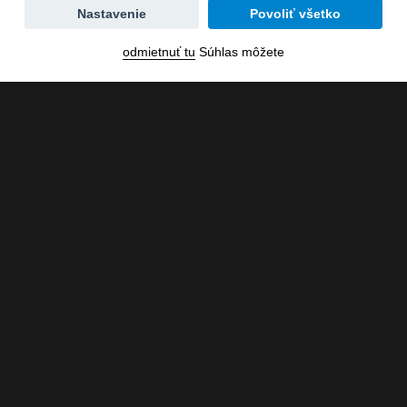
Zmena
Nastavenie
Povoliť všetko
dátumu
odmietnuť tu
Súhlas môžete