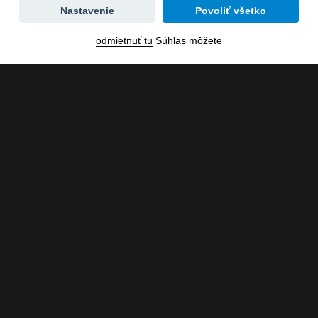
Zmena
Nastavenie
Povoliť všetko
dátumu
odmietnuť tu
Súhlas môžete