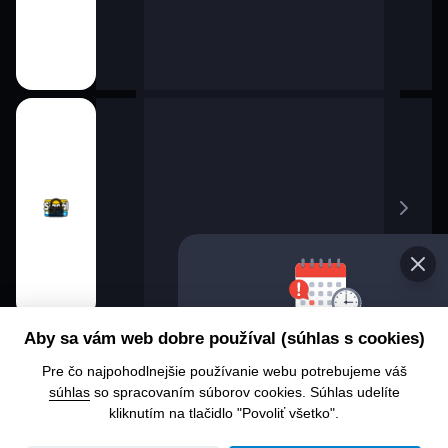
Vyberte
Aby sa vám web dobre používal (súhlas s cookies)
progra
Pre čo najpohodlnejšie používanie webu potrebujeme váš
Chcete sa
súhlas
so spracovaním súborov cookies. Súhlas udelíte
alebo čo 
kliknutím na tlačidlo "Povoliť všetko".