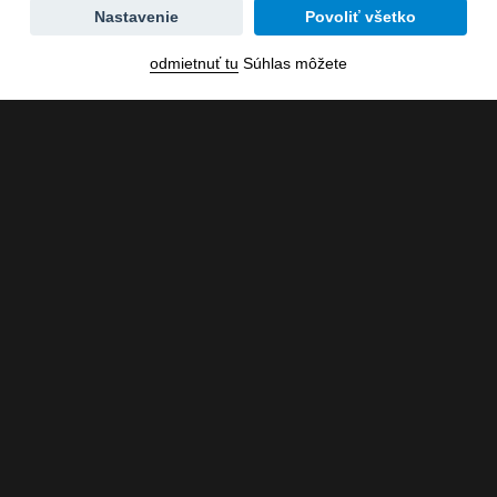
Zmena
Nastavenie
Povoliť všetko
dátumu
odmietnuť tu
Súhlas môžete