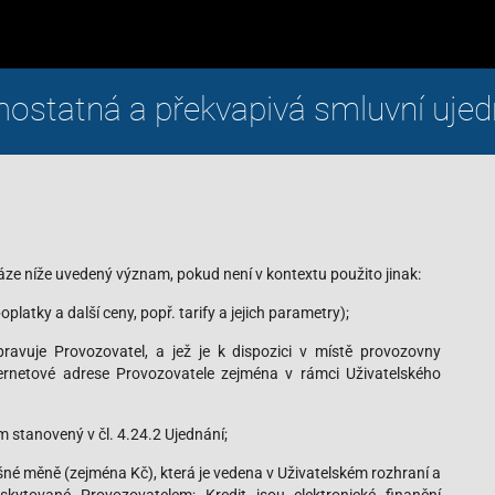
ostatná a překvapivá smluvní ujed
fráze níže uvedený význam, pokud není v kontextu použito jinak:
oplatky a další ceny, popř. tarify a jejich parametry);
ravuje Provozovatel, a jež je k dispozici v místě provozovny
ternetové adrese Provozovatele zejména v rámci Uživatelského
stanovený v čl. 4.24.2 Ujednání;
ušné měně (zejména Kč), která je vedena v Uživatelském rozhraní a