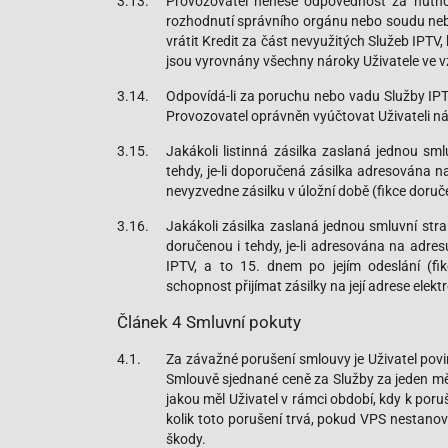
3.13.
Provozovatel nenese odpovědnost za nutno
rozhodnutí správního orgánu nebo soudu nebo 
vrátit Kredit za část nevyužitých Služeb IPTV
jsou vyrovnány všechny nároky Uživatele ve v
3.14.
Odpovídá-li za poruchu nebo vadu Služby IPT
Provozovatel oprávněn vyúčtovat Uživateli nák
3.15.
Jakákoli listinná zásilka zaslaná jednou sm
tehdy, je-li doporučená zásilka adresována 
nevyzvedne zásilku v úložní době (fikce doruče
3.16.
Jakákoli zásilka zaslaná jednou smluvní str
doručenou i tehdy, je-li adresována na adre
IPTV, a to 15. dnem po jejím odeslání (f
schopnost přijímat zásilky na její adrese elekt
Článek 4 Smluvní pokuty
4.1.
Za závažné porušení smlouvy je Uživatel povin
Smlouvě sjednané ceně za Služby za jeden mě
jakou měl Uživatel v rámci období, kdy k poruš
kolik toto porušení trvá, pokud VPS nestanov
škody.