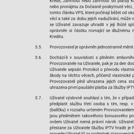
Kredit, zahrnout nebo zahrnout do platby Kr
nebo pronájmu za Dočasně poskytnuté věci, je
tomto článku VPS, které počínají běžet od ok
věcí a také za dobu jejich nadužívání, může
se Uživatel zavazuje uhradit v její lhůtě s
oprávněn si částku rovnající se dlužnému 
Kreditu.
3.5.
Provozovatel je oprávněn jednostranně měni
3.6.
Dochází-li v souvislosti s plněním smluv
Provozovatele na Uživatele, pak je za den d
Uživatele sepsán Protokol o převodu vlastni
škody na těchto věcech, přičemž vlastnické
Provozovateli plně uhrazena jejich cena 
uhrazena první paušální platba za Služby IPT
3.7.
Uživatel výslovně souhlasí s tím, že v příp
předplatit službu třetí osoba s tím, resp.
(balíčku) v rozsahu určeném Provozovatelem, 
jsou předmětem takovéhoto bonusového prog
ovšem Uživatel nemá právní nárok. Uživatel
přestane za Uživatele Službu IPTV hradit je
provede Uživatel již za podmínek stanovenýc