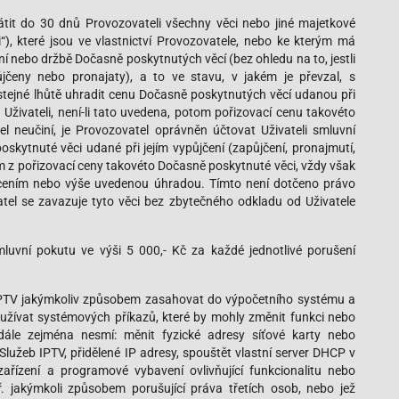
átit do 30 dnů Provozovateli všechny věci nebo jiné majetkové
), které jsou ve vlastnictví Provozovatele, nebo ke kterým má
ání nebo držbě Dočasně poskytnutých věcí (bez ohledu na to, jestli
půjčeny nebo pronajaty), a to ve stavu, v jakém je převzal, s
tejné lhůtě uhradit cenu Dočasně poskytnutých věcí udanou při
) Uživateli, není-li tato uvedena, potom pořizovací cenu takovéto
l neučiní, je Provozovatel oprávněn účtovat Uživateli smluvní
skytnuté věci udané při jejím vypůjčení (zapůjčení, pronajmutí,
om z pořizovací ceny takovéto Dočasně poskytnuté věci, vždy však
ácením nebo výše uvedenou úhradou. Tímto není dotčeno právo
el se zavazuje tyto věci bez zbytečného odkladu od Uživatele
mluvní pokutu ve výši 5 000,- Kč za každé jednotlivé porušení
 IPTV jakýmkoliv způsobem zasahovat do výpočetního systému a
oužívat systémových příkazů, které by mohly změnit funkci nebo
dále zejména nesmí: měnit fyzické adresy síťové karty nebo
 Služeb IPTV, přidělené IP adresy, spouštět vlastní server DHCP v
 zařízení a programové vybavení ovlivňující funkcionalitu nebo
. jakýmkoli způsobem porušující práva třetích osob, nebo jež