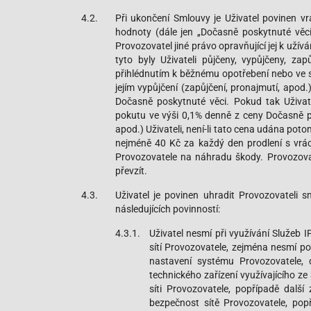
4.2.
Při ukončení Smlouvy je Uživatel povinen vr
hodnoty (dále jen „Dočasně poskytnuté věci“
Provozovatel jiné právo opravňující jej k užív
tyto byly Uživateli půjčeny, vypůjčeny, za
přihlédnutím k běžnému opotřebení nebo ve s
jejím vypůjčení (zapůjčení, pronajmutí, apod.
Dočasně poskytnuté věci. Pokud tak Uživate
pokutu ve výši 0,1% denně z ceny Dočasně po
apod.) Uživateli, není-li tato cena udána pot
nejméně 40 Kč za každý den prodlení s vr
Provozovatele na náhradu škody. Provozovat
převzít.
4.3.
Uživatel je povinen uhradit Provozovateli s
následujících povinností:
4.3.1.
Uživatel nesmí při využívání Služeb
sítí Provozovatele, zejména nesmí p
nastavení systému Provozovatele, 
technického zařízení využívajícího ze
síti Provozovatele, popřípadě další
bezpečnost sítě Provozovatele, popř