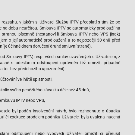
rozsahu, v jakém si Uživatel Službu IPTV předplatí s tím, že po
je na dobu neurčitou. Smlouva IPTV se automaticky prodlouží na
ní stranou písemně (nestanoví-li Smlouva IPTV nebo VPS jinak)
m o její automatické prodloužení, a to nejpozději 30 dnů před
í je účinné dnem doručení druhé smluvní straně).
od Smlouvy IPTV, resp. všech smluv uzavřených s Uživatelem, z
učasně s odesláním odstoupení oprávněn též omezit, případně
 a to i bez předchozího upozornění):
yúčtování ve lhůtě splatnosti,
hokoliv svého peněžitého závazku déle než 45 dnů,
Smlouvu IPTV nebo VPS,
živatele byl podán insolvenční návrh, bylo rozhodnuto o úpadku
utí či exekuce prodejem podniku Uživatele, byla uvalena nucená
lání odstoupení nebo výpovědi Uživateli omezit či přerušit