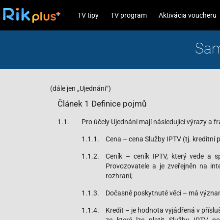
TV tipy
TV program
Aktivácia voucheru
Sam
(dále jen „Ujednání“)
Článek 1 Definice pojmů
1.1.
Pro účely Ujednání mají následující výrazy a 
1.1.1.
Cena – cena Služby IPTV (tj. kreditní p
1.1.2.
Ceník – ceník IPTV, který vede a sp
Provozovatele a je zveřejněn na in
rozhraní;
1.1.3.
Dočasně poskytnuté věci – má význam 
1.1.4.
Kredit – je hodnota vyjádřená v přísl