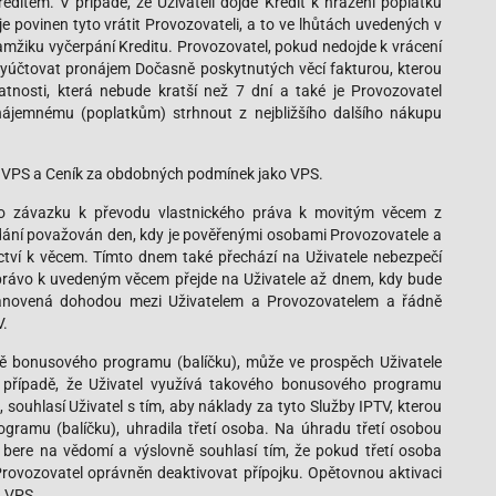
editem. V případě, že Uživateli dojde Kredit k hrazení poplatků
 povinen tyto vrátit Provozovateli, a to ve lhůtách uvedených v
amžiku vyčerpání Kreditu. Provozovatel, pokud nedojde k vrácení
 vyúčtovat pronájem Dočasně poskytnutých věcí fakturou, kterou
platnosti, která nebude kratší než 7 dní a také je Provozovatel
nájemnému (poplatkům) strhnout z nejbližšího dalšího nákupu
t VPS a Ceník za obdobných podmínek jako VPS.
ního závazku k převodu vlastnického práva k movitým věcem z
odání považován den, kdy je pověřenými osobami Provozovatele a
ctví k věcem. Tímto dnem také přechází na Uživatele nebezpečí
 právo k uvedeným věcem přejde na Uživatele až dnem, kdy bude
stanovená dohodou mezi Uživatelem a Provozovatelem a řádně
V.
adě bonusového programu (balíčku), může ve prospěch Uživatele
 v případě, že Uživatel využívá takového bonusového programu
souhlasí Uživatel s tím, aby náklady za tyto Služby IPTV, kterou
ramu (balíčku), uhradila třetí osoba. Na úhradu třetí osobou
 bere na vědomí a výslovně souhlasí tím, že pokud třetí osoba
 Provozovatel oprávněn deaktivovat přípojku. Opětovnou aktivaci
h VPS.