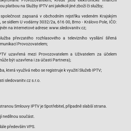
skytované Provozovatelem; Kredit jsou elektronické finanční
u platbou na Služby IPTV ani jakékoli jiné zboží či služby;
., společnost zapsaná v obchodním rejstříku vedeném Krajským
, se sídlem U vodárny 3032/2a, 616 00, Brno - Královo Pole, IČO:
ěn na internetové adrese: www.sledovanitv.cz;
užba převzatého rozhlasového a televizního vysílání šířená
komunikací Provozovatelem;
PTV uzavřená mezi Provozovatelem a Uživatelem za účelem
že být uzavřena i za účasti Partnera);
a, která využívá nebo se registruje k využití Služeb IPTV;
 sledovanitv.cz s.r.o.
 stranou Smlouvy IPTV je Spotřebitel, případně slabší strana.
jí nedílnou součást.
dále především VPS.