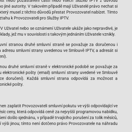
st nebo pozastavení části nebo všech Služeb IPTV z důvodu
jiné autority. V takovém případě mají Uživatelé právo nechat si
, který musel z těchto důvodů přestat Provozovatel nabízet. Tímto
ztahu k Provozovateli pro Služby IPTV.
V Uživatel nebo se oznámení Uživatele ukáže jako nepravdivé, je
lady, jež mu v souvislosti s takovým jednáním Uživatele vznikly.
luvní stranou druhé smluvní straně se považuje za doručenou i
na adresu smluvní strany uvedenou ve Smlouvě IPTV, a adresát si
ní).
anou druhé smluvní straně v elektronické podobě se považuje za
su elektronické pošty (email) smluvní strany uvedené ve Smlouvě
ikce doručení). Každá smluvní strana odpovídá za možnost a
ronické pošty.
en zaplatit Provozovateli smluvní pokutu ve výši odpovídající ve
síc ceny, která odpovídá ceně za nejvyšší programovou nabídku,
ení došlo sjednánu, v případě trvajícího porušení za tolik měsíců,
í výši jinou; tímto není dotčeno právo Provozovatele na náhradu