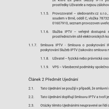
ze které lze platit Služby IPTV po
prostředky Uživatele a nejsou zálohovo
1.1.5.
Provozovatel – sledovanitv.cz s.r.o
soudem v Brně, oddíl C, vložka 78732
01607910, seznam provozoven uveřejn
1.1.6.
Služba IPTV – veřejně dostupná sl
prostřednictvím sítě elektronických 
1.1.7.
Smlouva IPTV - Smlouva o poskytování I
poskytování Služeb IPTV (takováto smlouva mů
1.1.8.
Uživatel – fyzická nebo právnická osob
1.1.9.
VPS – Všeobecné podmínky společnosti
Článek 2 Předmět Ujednání
2.1.
Tato Ujednání se použijí v případě, že smluvní
2.2.
Tato Ujednání doplňují Smlouvu IPTV a tvoří je
2.3.
Otázky těmito Ujednáními neupravené se řídí 