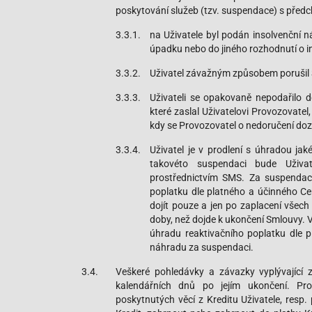
poskytování služeb (tzv. suspendace) s předc
3.3.1.
na Uživatele byl podán insolvenční 
úpadku nebo do jiného rozhodnutí o i
3.3.2.
Uživatel závažným způsobem porušil
3.3.3.
Uživateli se opakovaně nepodařilo do
které zaslal Uživatelovi Provozovatel, 
kdy se Provozovatel o nedoručení doz
3.3.4.
Uživatel je v prodlení s úhradou ja
takovéto suspendaci bude Uživa
prostřednictvím SMS. Za suspendac
poplatku dle platného a účinného C
dojít pouze a jen po zaplacení všech
doby, než dojde k ukončení Smlouvy. 
úhradu reaktivačního poplatku dle p
náhradu za suspendaci.
3.4.
Veškeré pohledávky a závazky vyplývající z
kalendářních dnů po jejím ukončení. Pr
poskytnutých věcí z Kreditu Uživatele, resp