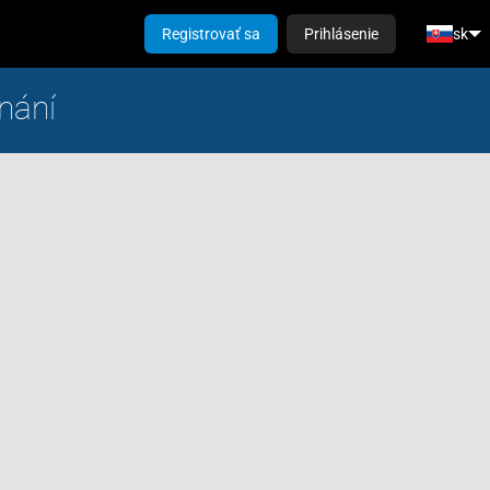
Registrovať sa
Prihlásenie
sk
nání