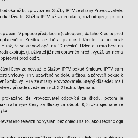
at od okamžiku zprovoznění Služby IPTV ze strany Provozovatele.
du Uživatel Službu IPTV užívá či nikoliv, rozhodující je přitom
edplacení. V případě předplacení (dokoupení) dalšího Kreditu před
placeného Kreditu se lhůta platnosti Kreditu, a to nově
to tak, že se stanoví opět na 12 měsíců. Uživatel tímto bere na
edit expiruje, tj. Uživatel již není oprávněn Kredit využít ani nemá
 opětovně prodloužit.
í části Ceny za nevyužité Služby IPTV, pokud Smlouvu IPTV sám
nosti Smlouvy IPTV uzavřené na dobu určitou, a zároveň pokud k
ní Smlouvy IPTV ze strany Provozovatele. Stejný důsledek má i
ele v případě uvedeném v čl. 3.2 těchto Ujednání.
 prokázáno, že Provozovatel odpovídá za škodu, potom je
aximální výše Ceny za Služby za období 0,5 roku sjednané ve
týká.
evzatého televizního vysílání bez ohledu na to, jakou technologií