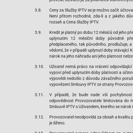
3.8.
Ceny za Služby IPTV se je možno začít účtov
Není přitom rozhodné, zda-li a z jakého důvo
rozsah a Cena Služby IPTV.
3.9.
Kredit je platný po dobu 12 měsíců od jeho př
uplynutím 12 měsíční doby původně před
předplaceného, tak původního, prodlužuje, a 
vědomí, že v případě uplynutí doby stávající Kr
nárok na jeho náhradu ani jeho platnost nelze
3.10.
Uživatel nemá právo na vrácení odpovídajíc
vypoví před uplynutím doby platnosti a účin
výpovědi nedošlo z důvodu závažného poruše
vypovězení Smlouvy IPTV ze strany Provozovat
3.11.
V případě, že bude nade vší pochybnost
odpovědnost Provozovatele limitována do m
Smlouvě IPTV s Uživatelem, kterého se nárok 
3.12.
Provozovatel neodpovídá za obsah a kvalitu př
je šířeno.