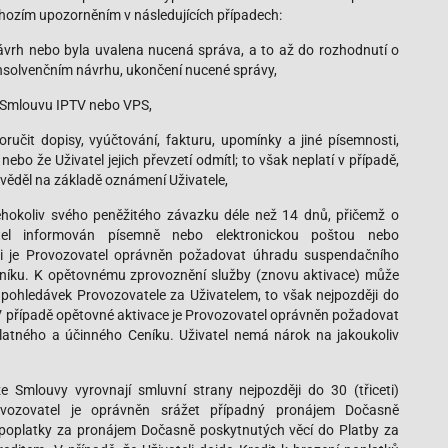
hozím upozorněním v následujících případech:
návrh nebo byla uvalena nucená správa, a to až do rozhodnutí o
nsolvenčním návrhu, ukončení nucené správy,
 Smlouvu IPTV nebo VPS,
ručit dopisy, vyúčtování, fakturu, upomínky a jiné písemnosti,
nebo že Uživatel jejich převzetí odmítl; to však neplatí v případě,
věděl na základě oznámení Uživatele,
kéhokoliv svého peněžitého závazku déle než 14 dnů, přičemž o
tel informován písemně nebo elektronickou poštou nebo
i je Provozovatel oprávněn požadovat úhradu suspendačního
eníku. K opětovnému zprovoznění služby (znovu aktivace) může
 pohledávek Provozovatele za Uživatelem, to však nejpozději do
V případě opětovné aktivace je Provozovatel oprávněn požadovat
latného a účinného Ceníku. Uživatel nemá nárok na jakoukoliv
e Smlouvy vyrovnají smluvní strany nejpozději do 30 (třiceti)
ovozovatel je oprávněn srážet případný pronájem Dočasně
. poplatky za pronájem Dočasně poskytnutých věcí do Platby za